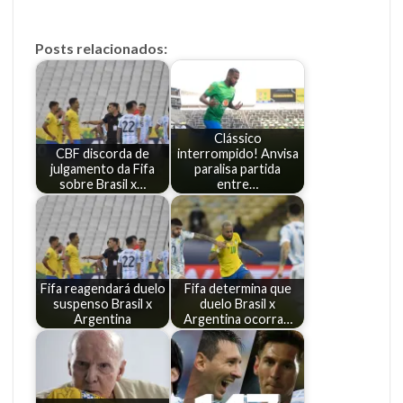
Posts relacionados:
Clássico
CBF discorda de
interrompido! Anvisa
julgamento da Fifa
paralisa partida
sobre Brasil x…
entre…
Fifa reagendará duelo
Fifa determina que
suspenso Brasil x
duelo Brasil x
Argentina
Argentina ocorra…