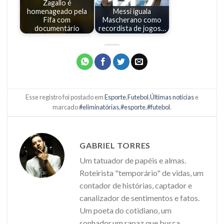
Zagallo é
homenageado pela
Messi iguala
Fifa com
Mascherano como
documentário
recordista de jogos…
Esse registro foi postado em
Esporte
,
Futebol
,
Últimas notícias
e
marcado
#eliminatórias
,
#esporte
,
#futebol
.
GABRIEL TORRES
Um tatuador de papéis e almas.
Roteirista "temporário" de vidas, um
contador de histórias, captador e
canalizador de sentimentos e fatos.
Um poeta do cotidiano, um
sonhador,um rapaz que busca