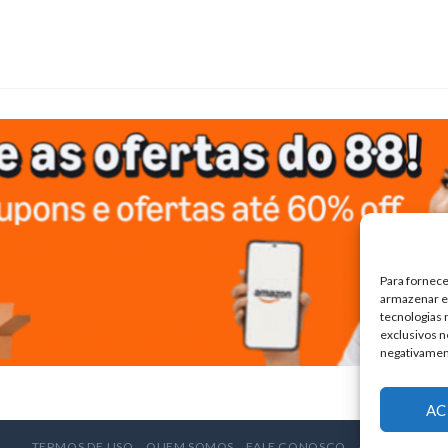
Para fornece
armazenar e/
tecnologias
exclusivos n
negativamen
AC
TERMOS DE USO
QUEM SOMOS
FALE CONOSCO
ANUNCIE