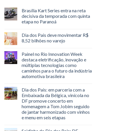
Brasília Kart Series entra na reta
decisiva da temporada com quinta
etapa no Paranoá
Dia dos Pais deve movimentar R$
8,52 bilhões no varejo
Painel no Rio Innovation Week
destaca eletrificação, inovação e
múltiplas tecnologias como
caminhos para o futuro da indústria
automotiva brasileira
Dia dos Pais: em parceria com a
Embaixada da Bélgica, vinícola no
DF promove concerto em
homenagem a Tom Jobim seguido
de jantar harmonizado com vinhos
e menu em seis etapas
Saidinha do Dia dos Pais: DF