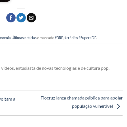
onomia
,
Últimas notícias
e marcado
#BRB
,
#crédito
,
#SuperaDF
.
e vídeos, entusiasta de novas tecnologias e de cultura pop.
Fiocruz lança chamada pública para apoiar
voltam a
população vulnerável