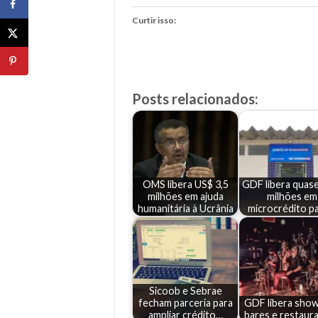
Curtir isso:
Posts relacionados:
OMS libera US$ 3,5
GDF libera quase
milhões em ajuda
milhões em
humanitária à Ucrânia
microcrédito p
Sicoob e Sebrae
fecham parceria para
GDF libera sho
ampliar crédito…
bares e restaur