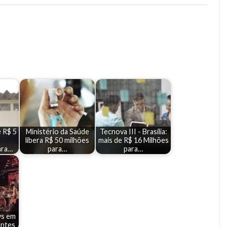
 R$ 5
Ministério da Saúde
Tecnova III - Brasília:
libera R$ 50 milhões
mais de R$ 16 Milhões
ara…
para…
para…
ws em
antes