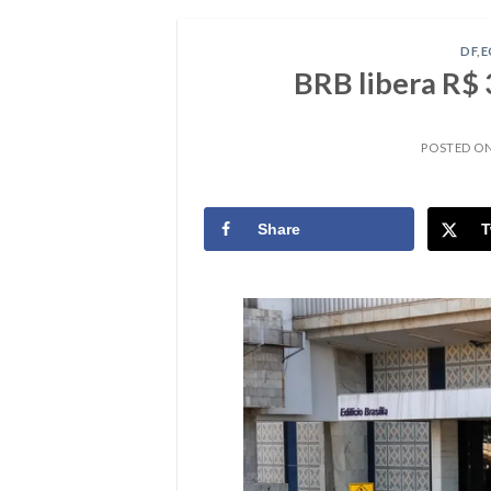
DF
,
E
BRB libera R$
POSTED O
Share
T