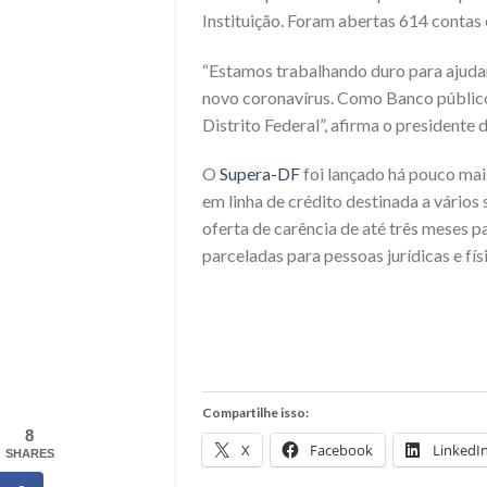
Instituição. Foram abertas 614 contas 
“Estamos trabalhando duro para ajuda
novo coronavírus. Como Banco público,
Distrito Federal”, afirma o presidente
O
Supera-DF
foi lançado há pouco mais
em linha de crédito destinada a vário
oferta de carência de até três meses 
parceladas para pessoas jurídicas e fís
Compartilhe isso:
8
X
Facebook
LinkedI
SHARES