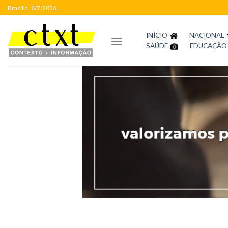
Skip
Brasília
8/7/2026
to
content
INÍCIO
NACIONAL
SAÚDE
EDUCAÇÃO