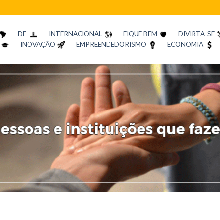
DF
INTERNACIONAL
FIQUE BEM
DIVIRTA-SE
INOVAÇÃO
EMPREENDEDORISMO
ECONOMIA