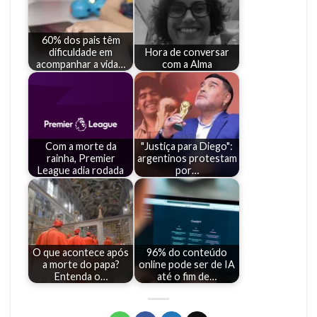
60% dos pais têm
dificuldade em
Hora de conversar
acompanhar a vida…
com a Alma
Com a morte da
"Justiça para Diego":
rainha, Premier
argentinos protestam
League adia rodada
por…
O que acontece após
96% do conteúdo
a morte do papa?
online pode ser de IA
Entenda o…
até o fim de…