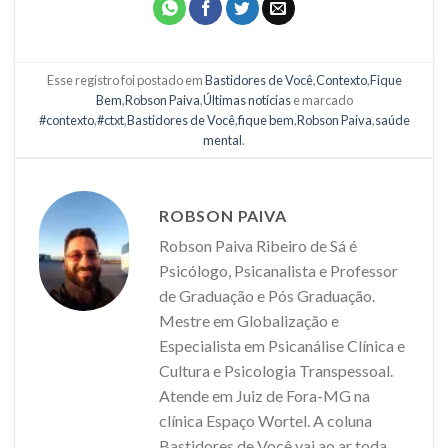
Esse registro foi postado em
Bastidores de Você
,
Contexto
,
Fique
Bem
,
Robson Paiva
,
Últimas notícias
e marcado
#contexto
,
#ctxt
,
Bastidores de Você
,
fique bem
,
Robson Paiva
,
saúde
mental
.
ROBSON PAIVA
Robson Paiva Ribeiro de Sá é
Psicólogo, Psicanalista e Professor
de Graduação e Pós Graduação.
Mestre em Globalização e
Especialista em Psicanálise Clínica e
Cultura e Psicologia Transpessoal.
Atende em Juiz de Fora-MG na
clínica Espaço Wortel. A coluna
Bastidores de Você vai ao ar toda