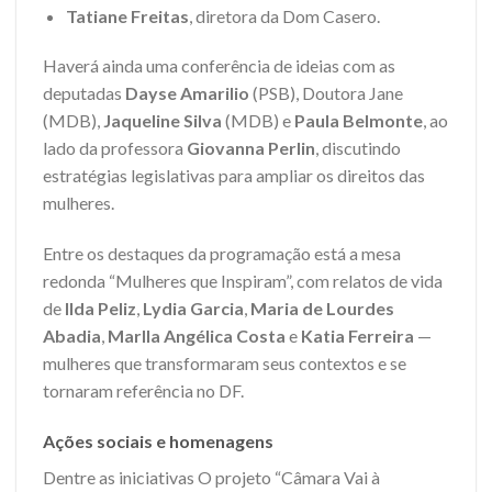
Tatiane Freitas
, diretora da Dom Casero.
Haverá ainda uma conferência de ideias com as
deputadas
Dayse Amarilio
(PSB), Doutora Jane
(MDB),
Jaqueline Silva
(MDB) e
Paula Belmonte
, ao
lado da professora
Giovanna Perlin
, discutindo
estratégias legislativas para ampliar os direitos das
mulheres.
Entre os destaques da programação está a mesa
redonda “Mulheres que Inspiram”, com relatos de vida
de
Ilda Peliz
,
Lydia Garcia
,
Maria de Lourdes
Abadia
,
Marlla Angélica Costa
e
Katia Ferreira
—
mulheres que transformaram seus contextos e se
tornaram referência no DF.
Ações sociais e homenagens
Dentre as iniciativas O projeto “Câmara Vai à