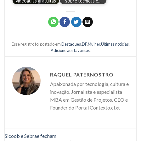
videoaulas gratuitas
sobre técnicas e…
Esse registro foi postado em
Destaques
,
DF
,
Mulher
,
Últimas notícias
.
Adicione aos favoritos
.
RAQUEL PATERNOSTRO
Apaixonada por tecnologia, cultura e
inovação. Jornalista e especialista
MBA em Gestão de Projetos. CEO e
Founder do Portal Contexto.ctxt
Sicoob e Sebrae fecham