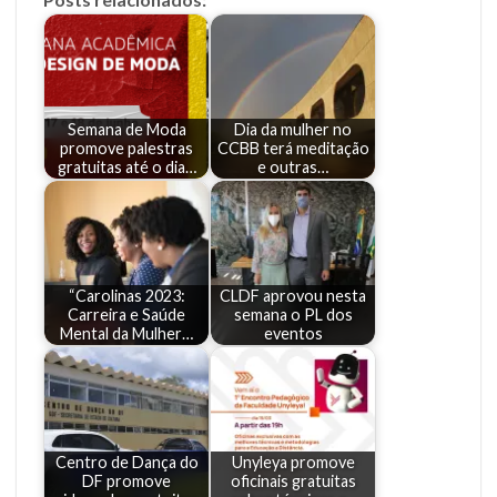
Semana de Moda
Dia da mulher no
promove palestras
CCBB terá meditação
gratuitas até o dia…
e outras…
“Carolinas 2023:
CLDF aprovou nesta
Carreira e Saúde
semana o PL dos
Mental da Mulher…
eventos
Centro de Dança do
Unyleya promove
DF promove
oficinais gratuitas