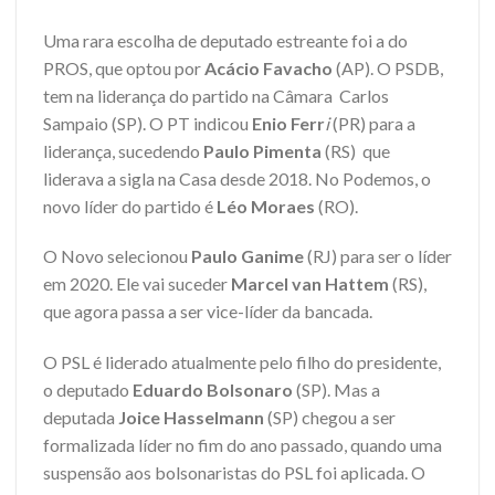
Uma rara escolha de deputado estreante foi a do
PROS, que optou por
Acácio Favacho
(AP). O PSDB,
tem na liderança do partido na Câmara Carlos
Sampaio (SP). O PT indicou
Enio Ferr
i
(PR) para a
liderança, sucedendo
Paulo Pimenta
(RS)
que
liderava a sigla na Casa desde 2018. No Podemos, o
novo líder do partido é
Léo Moraes
(RO).
O Novo selecionou
Paulo Ganime
(RJ) para ser o líder
em 2020. Ele vai suceder
Marcel van Hattem
(RS),
que agora passa a ser vice-líder da bancada.
O PSL é liderado atualmente pelo filho do presidente,
o deputado
Eduardo Bolsonaro
(SP). Mas a
deputada
Joice Hasselmann
(SP) chegou a ser
formalizada líder no fim do ano passado, quando uma
suspensão aos bolsonaristas do PSL foi aplicada. O