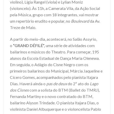
violino), Lígia Rangel (viola) e Lylian Moniz
(violoncelo). Às 11h, a Camerata Vila, da Ação Social
pela Música, grupo com 18 integrantes, vai mostrar
um repertório erudito e popular, no
Boulevard
da Av.
Treze de Maio.
A partir do meio-dia, acontecerá, no Salão Assyrio,
o
“GRAND DÉFILÉ”,
uma série de atividades com
bailarinos e músicos do Theatro. Para começar, 195
alunos da Escola Estadual de Dança Maria Olenewa.
Em seguida, o Adágio do Cisne Negro
com os
primeiros bailarinos do Municipal, Márcia Jaqueline e
Cícero Gomes, acompanhados pelo pianista Itajara
Dias. Haverá ainda o
pas de deux
do 2º ato do
Lago
dos Cisnes
com a solista do BTM (Ballet do TMRJ),
Fernanda Martiny e o novo contratado do BTM,
bailarino Alyson Trindade. O pianista Itajara Dias, o
violinista Daniel Albuquerque e o violoncelista Pablo