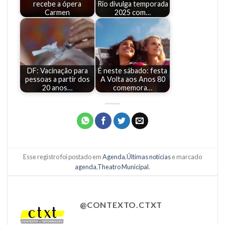
recebe a ópera
Rio divulga temporada
Carmen
2025 com…
DF: Vacinação para
É neste sábado: festa
pessoas a partir dos
A Volta aos Anos 80
20 anos…
comemora…
Esse registro foi postado em
Agenda
,
Últimas notícias
e marcado
agenda
,
Theatro Municipal
.
@CONTEXTO.CTXT