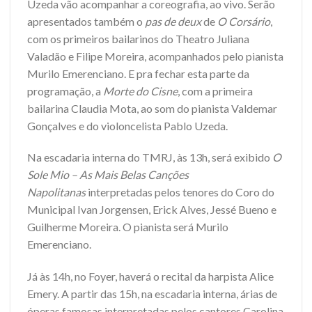
Uzeda vão acompanhar a coreografia, ao vivo. Serão
apresentados também o
pas de deux
de
O Corsário
,
com os primeiros bailarinos do Theatro Juliana
Valadão e Filipe Moreira, acompanhados pelo pianista
Murilo Emerenciano. E pra fechar esta parte da
programação, a
Morte do Cisne
, com a primeira
bailarina Claudia Mota, ao som do pianista Valdemar
Gonçalves e do violoncelista Pablo Uzeda.
Na escadaria interna do TMRJ, às 13h, será exibido
O
Sole Mio – As Mais Belas Canções
Napolitanas
interpretadas pelos tenores do Coro do
Municipal Ivan Jorgensen, Erick Alves, Jessé Bueno e
Guilherme Moreira. O pianista será Murilo
Emerenciano.
Já às 14h, no Foyer, haverá o recital da harpista Alice
Emery. A partir das 15h, na escadaria interna, árias de
óperas famosas interpretadas pelos cantores Carolina