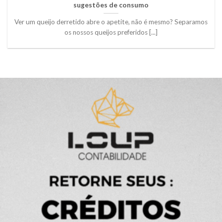
sugestões de consumo
Ver um queijo derretido abre o apetite, não é mesmo? Separamos
os nossos queijos preferidos [...]