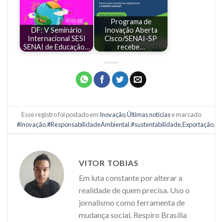
Programa de
DF: V Seminário
Inovação Aberta
Internacional SESI
Cisco/SENAI-SP
SENAI de Educação…
recebe…
Esse registro foi postado em
Inovação
,
Últimas notícias
e marcado
#inovação
,
#ResponsabilidadeAmbiental
,
#sustentabilidade
,
Exportação
.
VITOR TOBIAS
Em luta constante por alterar a
realidade de quem precisa. Uso o
jornalismo como ferramenta de
mudança social. Respiro Brasília