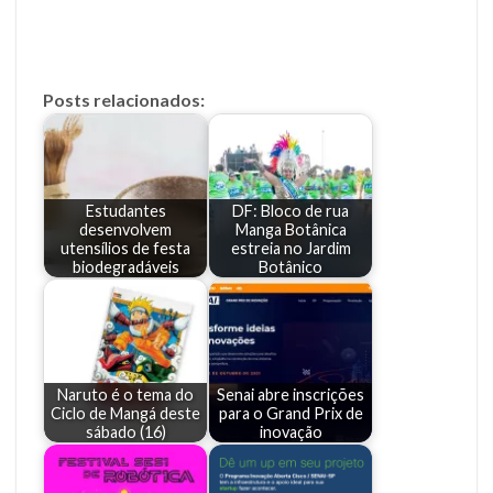
Posts relacionados:
Estudantes
DF: Bloco de rua
desenvolvem
Manga Botânica
utensílios de festa
estreia no Jardim
biodegradáveis
Botânico
Naruto é o tema do
Senai abre inscrições
Ciclo de Mangá deste
para o Grand Prix de
sábado (16)
inovação