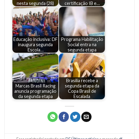
nesta segunda (28)
certificação IB e…
Educação inclusiva: DF
Programa Habilitação
inaugura segunda
Social entra na
Escola…
segunda etapa
Brasília recebe a
Marcas Brasil Racing
segunda etapa da
anuncia programação
Copa Brasil de
da segunda etapa
Escalada
Esse registro foi postado em
DF
,
Últimas notícias
e marcado
df
.