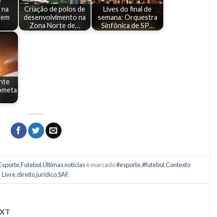
e
 na
Criação de polos de
Lives do final de
uem
desenvolvimento na
semana: Orquestra
Zona Norte de…
Sinfônica de SP…
ante
cometa
Esporte
,
Futebol
,
Últimas notícias
e marcado
#esporte
,
#futebol
,
Contexto
Livre
,
direito
,
jurídico
,
SAF
.
XT