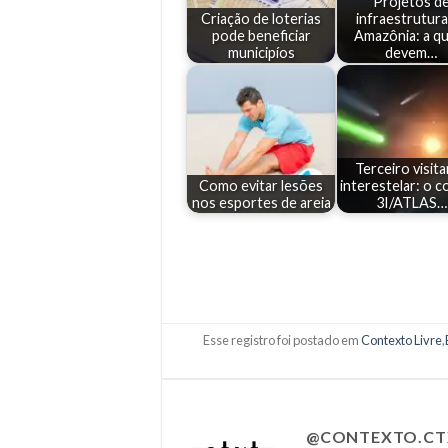
Projetos d
Criação de loterias
infraestrutura
pode beneficiar
Amazônia: a q
municipíos
devem…
Terceiro visit
Como evitar lesões
interestelar: o 
nos esportes de areia
3I/ATLAS…
Esse registro foi postado em
Contexto Livre
,
@CONTEXTO.CT