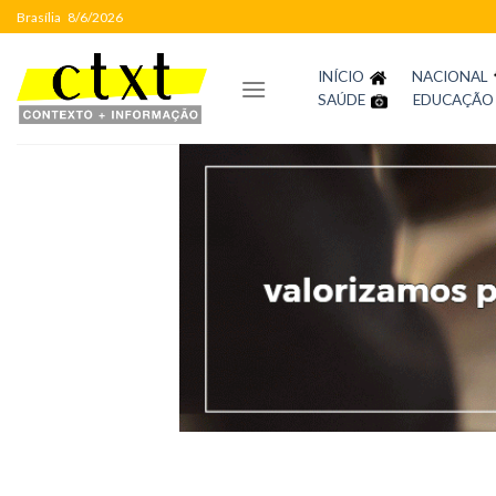
Skip
Brasília
8/6/2026
to
content
INÍCIO
NACIONAL
SAÚDE
EDUCAÇÃO