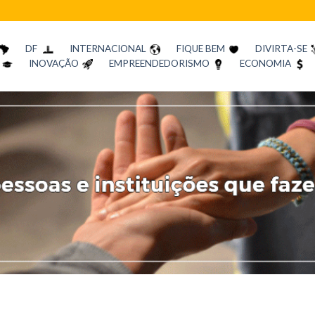
DF
INTERNACIONAL
FIQUE BEM
DIVIRTA-SE
INOVAÇÃO
EMPREENDEDORISMO
ECONOMIA