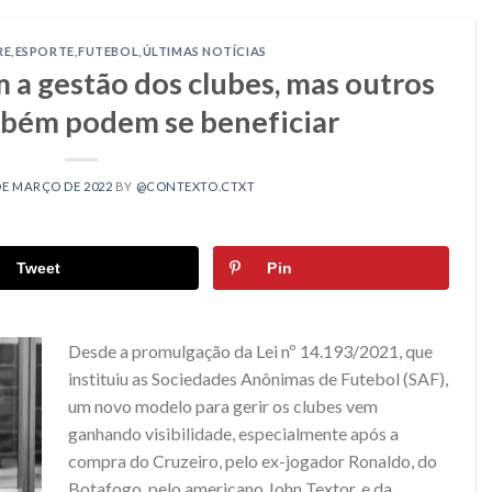
RE
,
ESPORTE
,
FUTEBOL
,
ÚLTIMAS NOTÍCIAS
 a gestão dos clubes, mas outros
bém podem se beneficiar
DE MARÇO DE 2022
BY
@CONTEXTO.CTXT
Tweet
Pin
Desde a promulgação da Lei nº 14.193/2021, que
instituiu as Sociedades Anônimas de Futebol (
SAF
),
um novo modelo para gerir os clubes vem
ganhando visibilidade, especialmente após a
compra do Cruzeiro, pelo ex-jogador Ronaldo, do
Botafogo, pelo americano John Textor, e da