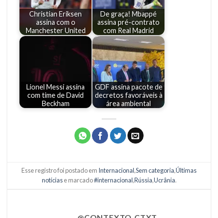
Christian Eriksen
De graça! Mbappé
assina com o
assina pré-contrato
Manchester United
com Real Madrid
Lionel Messi assina
GDF assina pacote de
com time de David
decretos favoráveis à
Beckham
área ambiental
Esse registro foi postado em
Internacional
,
Sem categoria
,
Últimas
notícias
e marcado
#internacional
,
Rússia
,
Ucrânia
.
@CONTEXTO.CTXT