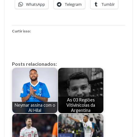
WhatsApp
Telegram
Tumblr
Curtir isso:
Posts relacionados:
As 03 Regiões
Neymar assina com o
Vitivinícolas da
Al Hilal
Argentina