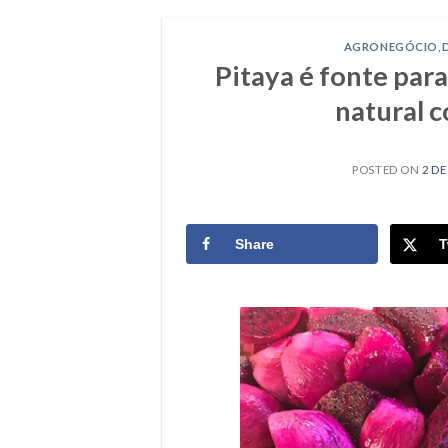
AGRONEGÓCIO
,
Pitaya é fonte par
natural c
POSTED ON
2 D
Share
T