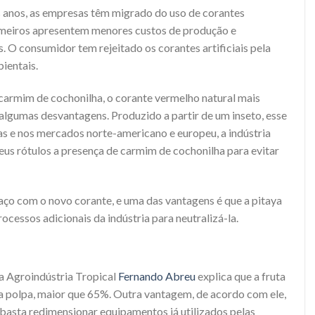
s anos, as empresas têm migrado do uso de corantes
primeiros apresentem menores custos de produção e
s. O consumidor tem rejeitado os corantes artificiais pela
ientais.
carmim de cochonilha, o corante vermelho natural mais
a algumas desvantagens. Produzido a partir de um inseto, esse
as e nos mercados norte-americano e europeu, a indústria
eus rótulos a presença de carmim de cochonilha para evitar
o com o novo corante, e uma das vantagens é que a pitaya
ocessos adicionais da indústria para neutralizá-la.
a Agroindústria Tropical
Fernando Abreu
explica que a fruta
da polpa, maior que 65%. Outra vantagem, de acordo com ele,
 basta redimensionar equipamentos já utilizados pelas