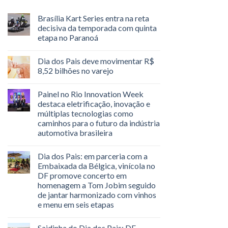
Brasília Kart Series entra na reta
decisiva da temporada com quinta
etapa no Paranoá
Dia dos Pais deve movimentar R$
8,52 bilhões no varejo
Painel no Rio Innovation Week
destaca eletrificação, inovação e
múltiplas tecnologias como
caminhos para o futuro da indústria
automotiva brasileira
Dia dos Pais: em parceria com a
Embaixada da Bélgica, vinícola no
DF promove concerto em
homenagem a Tom Jobim seguido
de jantar harmonizado com vinhos
e menu em seis etapas
Saidinha do Dia dos Pais: DF