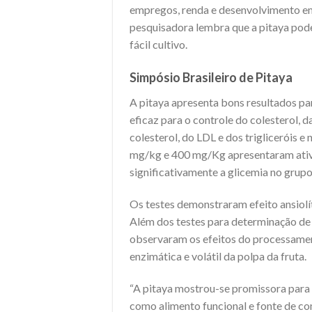
empregos, renda e desenvolvimento em 
pesquisadora lembra que a pitaya pod
fácil cultivo.
Simpósio Brasileiro de Pitaya
A pitaya apresenta bons resultados par
eficaz para o controle do colesterol, d
colesterol, do LDL e dos trigliceróis 
mg/kg e 400 mg/Kg apresentaram ativ
significativamente a glicemia no grupo
Os testes demonstraram efeito ansiolít
Além dos testes para determinação de 
observaram os efeitos do processamen
enzimática e volátil da polpa da fruta.
“A pitaya mostrou-se promissora para 
como alimento funcional e fonte de c