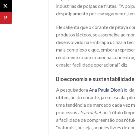
indústrias de polpas de frutas. “A polp
despolpamento por esmagamento, um ti
Ele salienta que o corante de pitaya c
produtos lácteos, se assemelha ao mor
desenvolvido na Embrapa utiliza a te
mais complexo e que, embora represen
rendimento muito maior na concentraç
e maior facilidade operacional”, diz.
Bioeconomia e sustentabilidade
A pesquisadora
Ana Paula Dionísio
, d
obtenção do corante, já em escala-pilo
uma tendência de mercado cada vez ma
processos
clean-label,
ou “rótulo limpo
à facilidade de compreensão dos rótul
“naturais”, ou seja, aqueles livres de c