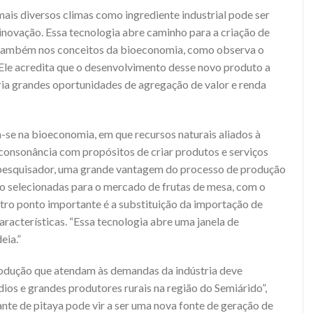
ais diversos climas como ingrediente industrial pode ser
inovação. Essa tecnologia abre caminho para a criação de
também nos conceitos da bioeconomia, como observa o
Ele acredita que o desenvolvimento desse novo produto a
cria grandes oportunidades de agregação de valor e renda
se na bioeconomia, em que recursos naturais aliados à
 consonância com propósitos de criar produtos e serviços
o pesquisador, uma grande vantagem do processo de produção
não selecionadas para o mercado de frutas de mesa, com o
tro ponto importante é a substituição da importação de
racterísticas. “Essa tecnologia abre uma janela de
eia.”
odução que atendam às demandas da indústria deve
os e grandes produtores rurais na região do Semiárido”,
ante de pitaya pode vir a ser uma nova fonte de geração de