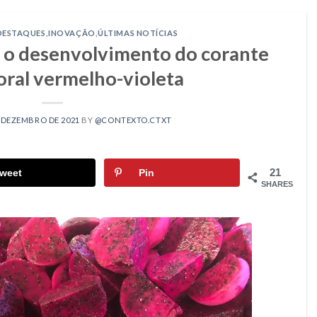
DESTAQUES
,
INOVAÇÃO
,
ÚLTIMAS NOTÍCIAS
a o desenvolvimento do corante
oral vermelho-violeta
E DEZEMBRO DE 2021
BY
@CONTEXTO.CTXT
21
weet
Pin
SHARES