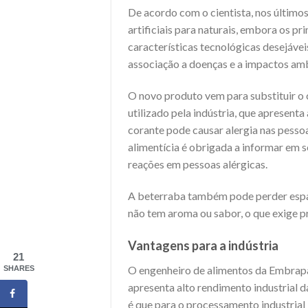
De acordo com o cientista, nos último
artificiais para naturais, embora os 
características tecnológicas desejávei
associação a doenças e a impactos amb
O novo produto vem para substituir o 
utilizado pela indústria, que apresent
corante pode causar alergia nas pesso
alimentícia é obrigada a informar em s
reações em pessoas alérgicas.
A beterraba também pode perder espaç
não tem aroma ou sabor, o que exige pr
Vantagens para a indústria
21
O engenheiro de alimentos da Embrap
SHARES
apresenta alto rendimento industrial 
é que para o processamento industrial