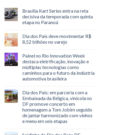
Brasília Kart Series entra na reta
decisiva da temporada com quinta
etapa no Paranoá
Dia dos Pais deve movimentar R$
8,52 bilhões no varejo
Painel no Rio Innovation Week
destaca eletrificação, inovação e
múltiplas tecnologias como
caminhos para o futuro da indústria
automotiva brasileira
Dia dos Pais: em parceria com a
Embaixada da Bélgica, vinícola no
DF promove concerto em
homenagem a Tom Jobim seguido
de jantar harmonizado com vinhos
e menu em seis etapas
Saidinha do Dia dos Pais: DF