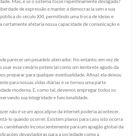
edade. Mas, e se o sistema fosse repentinamente desligado?
liberdade de expressão e manter a democracia sem a sua
 pública do século XXI, permitindo uma troca de ideias e
ia certamente afetaria nossa capacidade de comunicação e
pode parecer um pesadelo aterrador. No entanto, em vez de
os usar esse cenário potencial como um lembrete agudo da
os preparar para qualquer eventualidade. Afinal, ela deixou
nte para nossas vidas diárias e se tornou uma parte
ciedade moderna. E, como tal, devemos empregar todos os
eservando sua integridade e funcionalidade.
zer não é se um apocalipse da internet poderia acontecer,
tá-lo quando ocorrer. Existem planos para caso isto ocorra
s caminhando inconscientemente para um apagão global da
mplicações devastadoras para a sociedade como a