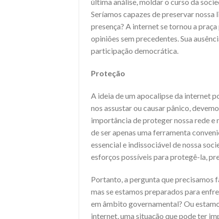
última análise, moldar o curso da soci
Seríamos capazes de preservar nossa 
presença? A internet se tornou a praça
opiniões sem precedentes. Sua ausênc
participação democrática.
Proteção
A ideia de um apocalipse da internet 
nos assustar ou causar pânico, devem
importância de proteger nossa rede e n
de ser apenas uma ferramenta convenie
essencial e indissociável de nossa so
esforços possíveis para protegê-la, pr
Portanto, a pergunta que precisamos fa
mas se estamos preparados para enfren
em âmbito governamental? Ou estamo
internet, uma situação que pode ter i