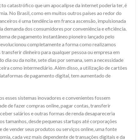
 catastrófico que um apocalipse da internet poderia ter, é
ia. No Brasil, como em muitos outros países ao redor do
inanceiros é uma tendência em franca ascensão, impulsionada
la demanda dos consumidores por conveniência e eficiência.
stema de pagamento instantâneo pioneiro lançado pelo
a revolucionou completamente a forma como realizamos
s transferir dinheiro para qualquer pessoa ou empresa em
o dia ou da noite, sete dias por semana, sem a necessidade
ceira como intermediário. Além disso, a utilização de cartões
plataformas de pagamento digital, tem aumentado de
os esses sistemas inovadores e convenientes fossem
ade de fazer compras online, pagar contas, transferir
eceber salários e outras formas de renda desapareceria
os tamanhos, desde pequenas startups até corporações
e de vender seus produtos ou serviços online, uma fonte
onomia, cada vez mais dependente de transações digitais e da