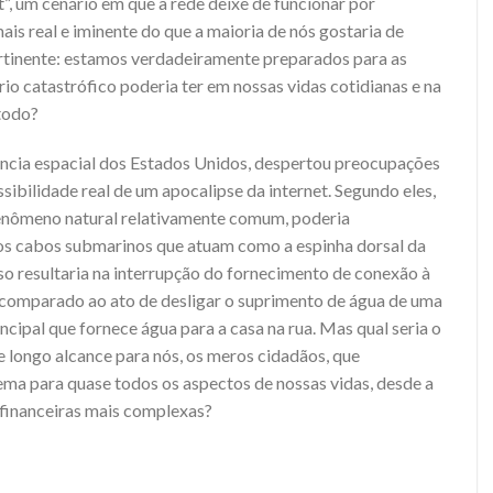
”, um cenário em que a rede deixe de funcionar por
is real e iminente do que a maioria de nós gostaria de
ertinente: estamos verdadeiramente preparados para as
io catastrófico poderia ter em nossas vidas cotidianas e na
todo?
cia espacial dos Estados Unidos, despertou preocupações
sibilidade real de um apocalipse da internet. Segundo eles,
fenômeno natural relativamente comum, poderia
dos cabos submarinos que atuam como a espinha dorsal da
so resultaria na interrupção do fornecimento de conexão à
er comparado ao ato de desligar o suprimento de água de uma
incipal que fornece água para a casa na rua. Mas qual seria o
e longo alcance para nós, os meros cidadãos, que
ma para quase todos os aspectos de nossas vidas, desde a
 financeiras mais complexas?