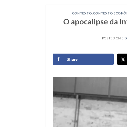
CONTEXTO
,
CONTEXTO ECONÔ
O apocalipse da I
POSTED ON
3 
Share