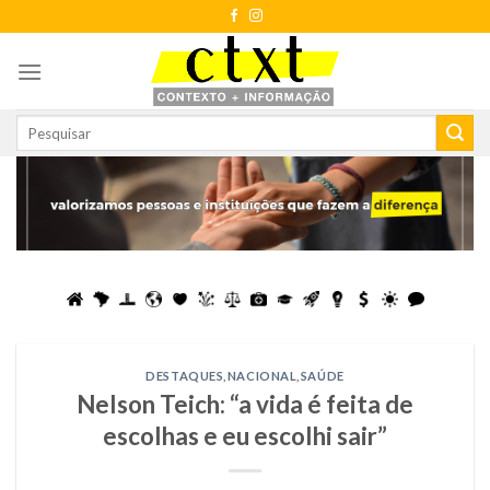
Skip
to
content
DESTAQUES
,
NACIONAL
,
SAÚDE
Nelson Teich: “a vida é feita de
escolhas e eu escolhi sair”