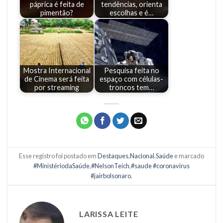
páprica é feita de
tendências, orienta
pimentão?
escolhas e é…
Mostra Internacional
Pesquisa feita no
de Cinema será feita
espaço com células-
por streaming
troncos tem…
Esse registro foi postado em
Destaques
,
Nacional
,
Saúde
e marcado
#MinistériodaSaúde
,
#NelsonTeich
,
#saude #coronavirus
#jairbolsonaro
.
LARISSA LEITE