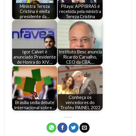
Ministra Tereza
Pitaya: APPIBRAS é
Cristina é eleita
recebida pela ministra
presidente da…
Tereza Cristina
Igor Calvet é
Instituto Besc anuncia
anunciado Presidente
Ricardo Carvalho,
de Honra do XIV…
CEO da CBA,…
Conheça os
Brasília sedia debate
vencedores do
internacional sobre…
Troféu PAINEL 2022