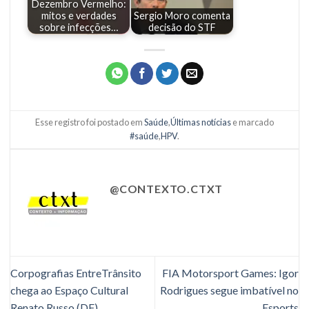
Dezembro Vermelho:
mitos e verdades
Sergio Moro comenta
sobre infecções…
decisão do STF
Esse registro foi postado em
Saúde
,
Últimas notícias
e marcado
#saúde
,
HPV
.
@CONTEXTO.CTXT
Corpografias EntreTrânsito
FIA Motorsport Games: Igor
chega ao Espaço Cultural
Rodrigues segue imbatível no
Renato Russo (DF)
Esports