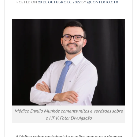
POSTED ON
28 DE OUTUBRO DE 2022
BY
@CONTEXTO.CTXT
Médico Danilo Munhóz comenta mitos e verdades sobre
o HPV. Foto: Divulgação
Médico coloproctologista explica por que a doença