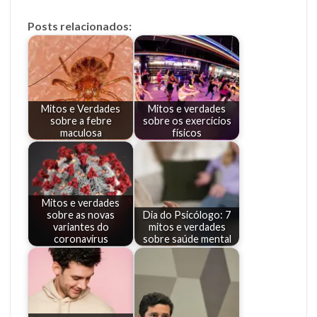
Posts relacionados:
Mitos e Verdades
Mitos e verdades
sobre a febre
sobre os exercícios
maculosa
físicos
Mitos e verdades
sobre as novas
Dia do Psicólogo: 7
variantes do
mitos e verdades
coronavírus
sobre saúde mental