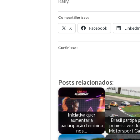
Rally.
Compartilhe isso:
X
Facebook
LinkedI
Curtir isso:
Posts relacionados:
Iniciativa quer
aumentar a
Brasil partipa 
participação feminina
primeira vez do
nos…
Motorsport G