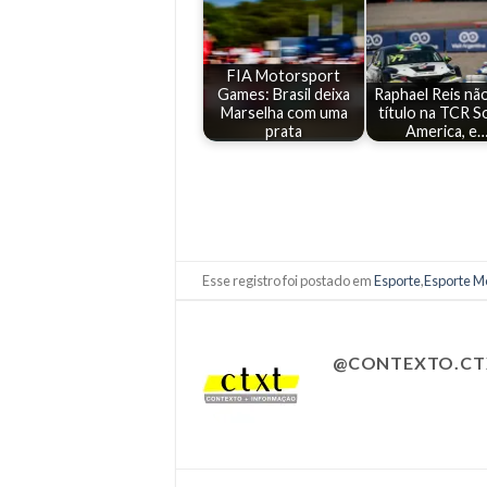
FIA Motorsport
Games: Brasil deixa
Raphael Reis não
Marselha com uma
título na TCR S
prata
America, e
Esse registro foi postado em
Esporte
,
Esporte M
@CONTEXTO.CT