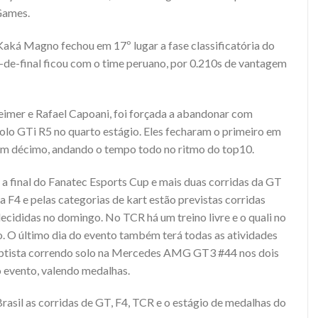
Games.
Kaká Magno fechou em 17º lugar a fase classificatória do
s-de-final ficou com o time peruano, por 0.210s de vantagem
eimer e Rafael Capoani, foi forçada a abandonar com
o GTi R5 no quarto estágio. Eles fecharam o primeiro em
 em décimo, andando o tempo todo no ritmo do top10.
a final do Fanatec Esports Cup e mais duas corridas da GT
 F4 e pelas categorias de kart estão previstas corridas
ecididas no domingo. No TCR há um treino livre e o quali no
. O último dia do evento também terá todas as atividades
aptista correndo solo na Mercedes AMG GT3 #44 nos dois
 do evento, valendo medalhas.
Brasil as corridas de GT, F4, TCR e o estágio de medalhas do