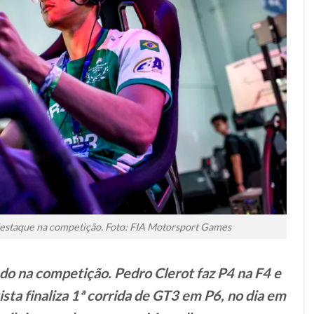
estaque na competição. Foto: FIA Motorsport Games
do na competição. Pedro Clerot faz P4 na F4 e
sta finaliza 1ª corrida de GT3 em P6, no dia em