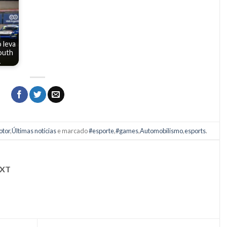
 leva
outh
…
otor
,
Últimas notícias
e marcado
#esporte
,
#games
,
Automobilismo
,
esports
.
XT