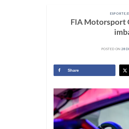
ESPORTE
,
E
FIA Motorsport 
imba
POSTED ON
28 D
Share