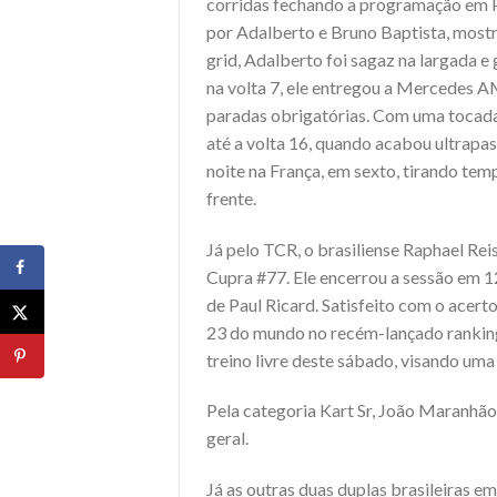
corridas fechando a programação em 
por Adalberto e Bruno Baptista, mostr
grid, Adalberto foi sagaz na largada e
na volta 7, ele entregou a Mercedes AM
paradas obrigatórias. Com uma tocada
até a volta 16, quando acabou ultrapas
noite na França, em sexto, tirando te
frente.
Já pelo TCR, o brasiliense Raphael Reis
Cupra #77. Ele encerrou a sessão em 1
de Paul Ricard. Satisfeito com o acert
23 do mundo no recém-lançado ranking
treino livre deste sábado, visando uma
Pela categoria Kart Sr, João Maranhã
geral.
Já as outras duas duplas brasileiras e