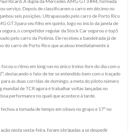
Paul Ricard. A dupla da Mercedes AMG GT3 #44, formada
ou serviço. Depois de classificarem o carro em décimo no
 ganhou seis posições. Ultrapassado pelo carro de Porto Rico
G GT3 para seu filho em quinto, logo no início da janela de
 segura, o competidor regular da Stock Car segurou o top5
sado pelo carro da Polônia. Ele recebeu a bandeirada já de
mpo do carro de Porto Rico que acabou imediatamente à
 focou o ritmo em long run no único treino livre do dia com o
2º, destacando o fato de ter se entendido bem com o traçado
o para as duas corridas de domingo, a meta do piloto número
 mundial de TCR agora é trabalhar voltas lançadas no
 boa performance no quali que acontece à tarde.
o fechou a tomada de tempo em oitavo no grupo e 17º no
m ação nesta sexta-feira, foram obrigadas a se despedir