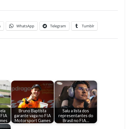
n
WhatsApp
Telegram
Tumblr
pela
Bruno Baptista
Saiu a lista dos
 FIA
garante vaga no FIA
representantes do
ames
Motorsport Games
Brasil no FIA…