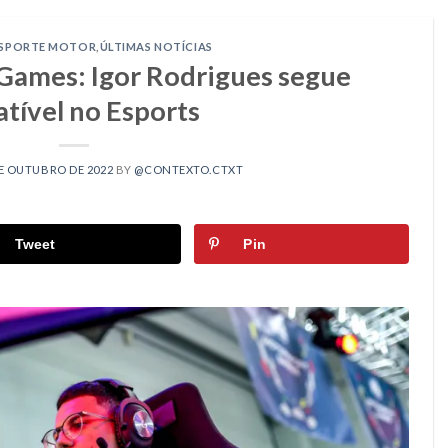
SPORTE MOTOR
,
ÚLTIMAS NOTÍCIAS
Games: Igor Rodrigues segue
tível no Esports
E OUTUBRO DE 2022
BY
@CONTEXTO.CTXT
Tweet
Pin