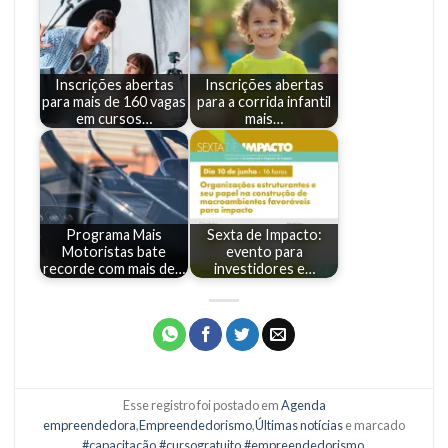
Inscrições abertas
Inscrições abertas
para mais de 160 vagas
para a corrida infantil
em cursos…
mais…
Programa Mais
Sexta de Impacto:
Motoristas bate
evento para
recorde com mais de…
investidores e…
Esse registro foi postado em
Agenda
empreendedora
,
Empreendedorismo
,
Últimas notícias
e marcado
#capacitação
,
#cursogratuito
,
#empreendedorismo
.