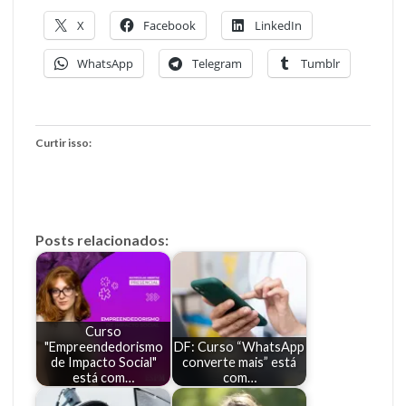
X
Facebook
LinkedIn
WhatsApp
Telegram
Tumblr
Curtir isso:
Posts relacionados:
Curso
"Empreendedorismo
DF: Curso “WhatsApp
de Impacto Social"
converte mais” está
está com…
com…