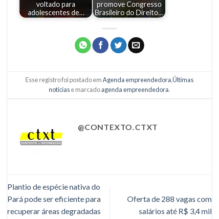
voltado para
promove Congresso
adolescentes de…
Brasileiro do Direito…
Esse registro foi postado em
Agenda empreendedora
,
Últimas
notícias
e marcado
agenda empreendedora
.
@CONTEXTO.CTXT
Plantio de espécie nativa do
Pará pode ser eficiente para
Oferta de 288 vagas com
recuperar áreas degradadas
salários até R$ 3,4 mil