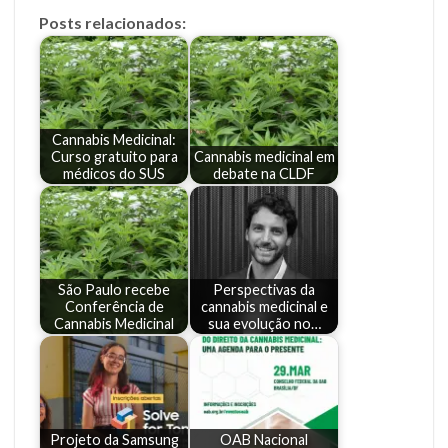
Posts relacionados:
Cannabis Medicinal:
Curso gratuito para
Cannabis medicinal em
médicos do SUS
debate na CLDF
São Paulo recebe
Perspectivas da
Conferência de
cannabis medicinal e
Cannabis Medicinal
sua evolução no…
Projeto da Samsung
OAB Nacional