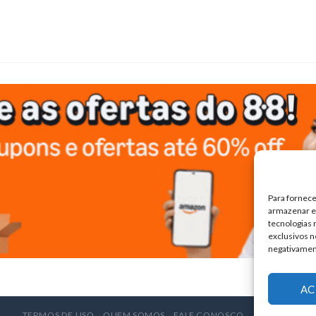
Para fornece
armazenar e/
tecnologias
exclusivos n
negativamen
AC
TERMOS DE USO
QUEM SOMOS
FALE CONOSCO
ANUNCIE