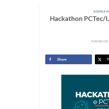
AGENDA E
Hackathon PCTec/Un
POSTED ON
Share
T