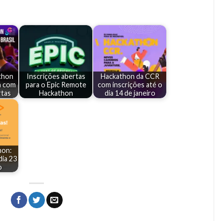
thon
Inscrições abertas
Hackathon da CCR
á com
para o Epic Remote
com inscrições até o
rtas
Hackathon
dia 14 de janeiro
hon:
dia 23
o