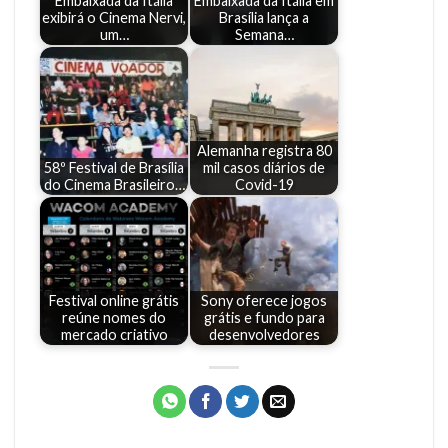
Embaixada da Itália
Embaixada da Itália em
exibirá o Cinema Nervi,
Brasília lança a
um…
Semana…
Alemanha registra 80
58º Festival de Brasília
mil casos diários de
do Cinema Brasileiro…
Covid-19
Festival online grátis
Sony oferece jogos
reúne nomes do
grátis e fundo para
mercado criativo
desenvolvedores