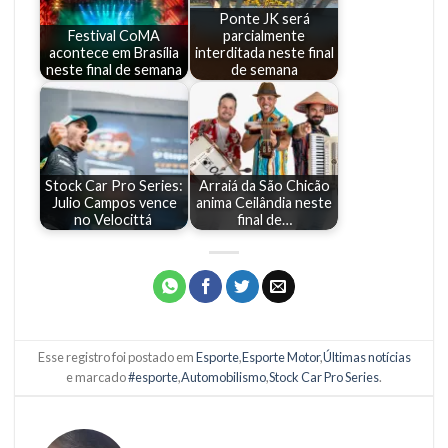
Ponte JK será
Festival CoMA
parcialmente
acontece em Brasília
interditada neste final
neste final de semana
de semana
Stock Car Pro Series:
Arraiá da São Chicão
Julio Campos vence
anima Ceilândia neste
no Velocittá
final de…
Esse registro foi postado em
Esporte
,
Esporte Motor
,
Últimas notícias
e marcado
#esporte
,
Automobilismo
,
Stock Car Pro Series
.