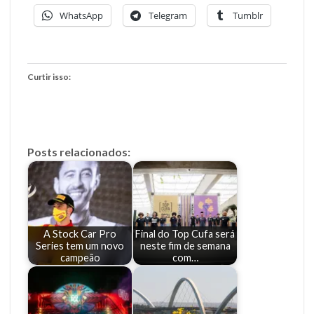
WhatsApp
Telegram
Tumblr
Curtir isso:
Posts relacionados:
A Stock Car Pro
Final do Top Cufa será
Series tem um novo
neste fim de semana
campeão
com…