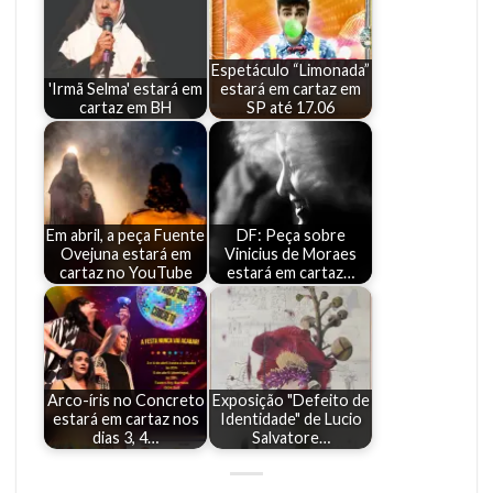
Espetáculo “Limonada”
'Irmã Selma' estará em
estará em cartaz em
cartaz em BH
SP até 17.06
Em abril, a peça Fuente
DF: Peça sobre
Ovejuna estará em
Vinicius de Moraes
cartaz no YouTube
estará em cartaz…
Arco-íris no Concreto
Exposição "Defeito de
estará em cartaz nos
Identidade" de Lucio
dias 3, 4…
Salvatore…