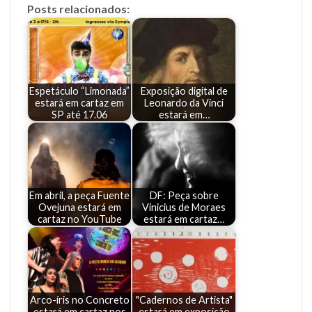
Posts relacionados:
Espetáculo “Limonada”
Exposição digital de
estará em cartaz em
Leonardo da Vinci
SP até 17.06
estará em…
Em abril, a peça Fuente
DF: Peça sobre
Ovejuna estará em
Vinicius de Moraes
cartaz no YouTube
estará em cartaz…
Arco-íris no Concreto
"Cadernos de Artista"
estará em cartaz nos
estará em exposição