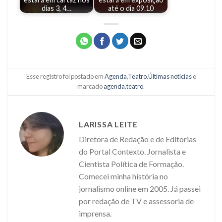
dias 3, 4…
até o dia 09.10
Esse registro foi postado em
Agenda
,
Teatro
,
Últimas notícias
e
marcado
agenda
,
teatro
.
LARISSA LEITE
Diretora de Redação e de Editorias
do Portal Contexto. Jornalista e
Cientista Política de Formação.
Comecei minha história no
jornalismo online em 2005. Já passei
por redação de TV e assessoria de
imprensa.