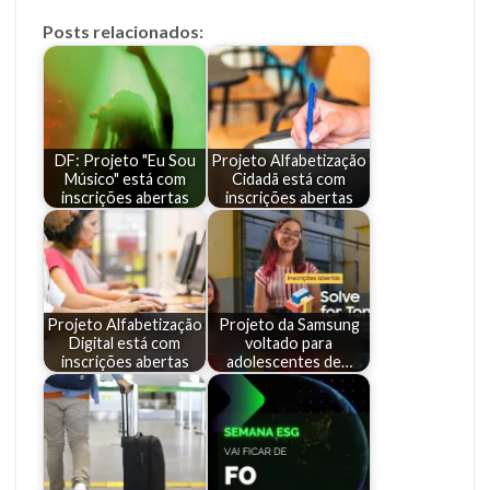
Posts relacionados:
DF: Projeto "Eu Sou
Projeto Alfabetização
Músico" está com
Cidadã está com
inscrições abertas
inscrições abertas
Projeto Alfabetização
Projeto da Samsung
Digital está com
voltado para
inscrições abertas
adolescentes de…