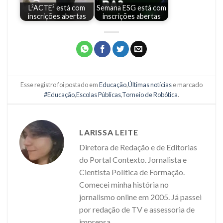
L²ACTE² está com
Semana ESG está com
inscrições abertas
inscrições abertas
Esse registro foi postado em
Educação
,
Últimas notícias
e marcado
#Educação
,
Escolas Públicas
,
Torneio de Robótica
.
LARISSA LEITE
Diretora de Redação e de Editorias
do Portal Contexto. Jornalista e
Cientista Política de Formação.
Comecei minha história no
jornalismo online em 2005. Já passei
por redação de TV e assessoria de
imprensa.