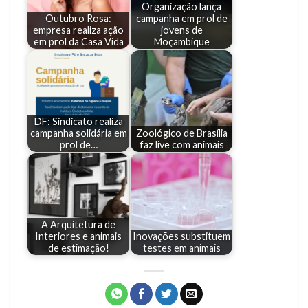
Organização lança
Outubro Rosa:
campanha em prol de
empresa realiza ação
jovens de
em prol da Casa Vida
Moçambique
DF: Sindicato realiza
campanha solidária em
Zoológico de Brasília
prol de…
faz live com animais
A Arquitetura de
Interiores e animais
Inovações substituem
de estimação!
testes em animais