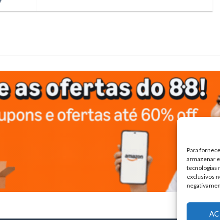
Para fornece
armazenar e/
tecnologias
exclusivos n
negativamen
AC