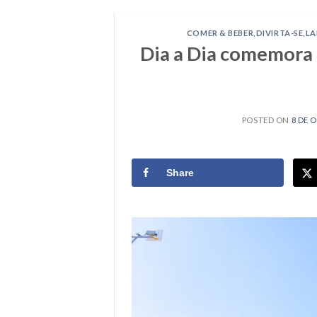
COMER & BEBER
,
DIVIRTA-SE
,
L
Dia a Dia comemora 
POSTED ON
8 DE 
Share