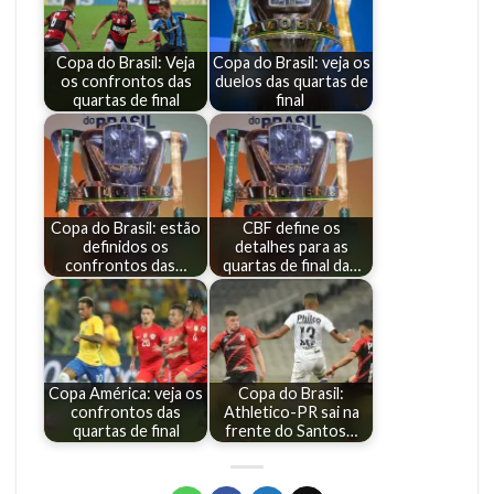
Copa do Brasil: Veja
Copa do Brasil: veja os
os confrontos das
duelos das quartas de
quartas de final
final
Copa do Brasil: estão
CBF define os
definidos os
detalhes para as
confrontos das…
quartas de final da…
Copa América: veja os
Copa do Brasil:
confrontos das
Athletico-PR sai na
quartas de final
frente do Santos…