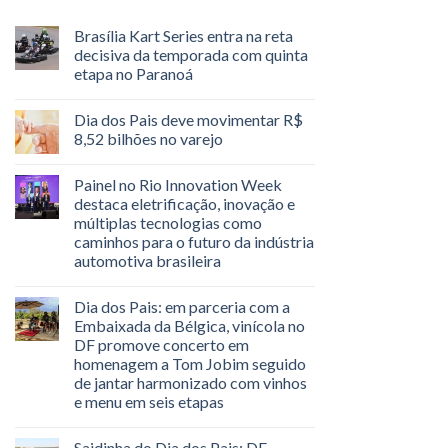
Brasília Kart Series entra na reta
decisiva da temporada com quinta
etapa no Paranoá
Dia dos Pais deve movimentar R$
8,52 bilhões no varejo
Painel no Rio Innovation Week
destaca eletrificação, inovação e
múltiplas tecnologias como
caminhos para o futuro da indústria
automotiva brasileira
Dia dos Pais: em parceria com a
Embaixada da Bélgica, vinícola no
DF promove concerto em
homenagem a Tom Jobim seguido
de jantar harmonizado com vinhos
e menu em seis etapas
Saidinha do Dia dos Pais: DF