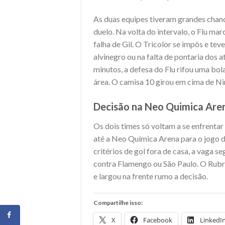
As duas equipes tiveram grandes chance
duelo. Na volta do intervalo, o Flu ma
falha de Gil. O Tricolor se impôs e t
alvinegro ou na falta de pontaria dos 
minutos, a defesa do Flu rifou uma bo
área. O camisa 10 girou em cima de Nin
Decisão na Neo Quimica Are
Os dois times só voltam a se enfrenta
até a Neo Química Arena para o jogo d
critérios de gol fora de casa, a vaga 
contra Flamengo ou São Paulo. O Rubr
e largou na frente rumo a decisão.
Compartilhe isso:
X
Facebook
LinkedI