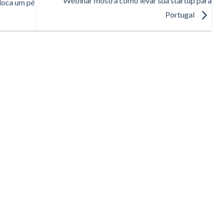
Webinar mostra como levar sua startup para
oloca um pé
Portugal