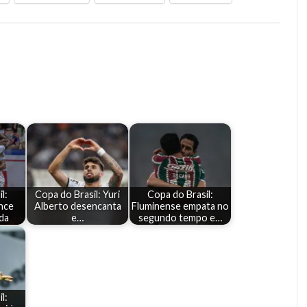
l:
Copa do Brasil: Yuri
Copa do Brasil:
nce
Alberto desencanta
Fluminense empata no
ida
e…
segundo tempo e…
l: