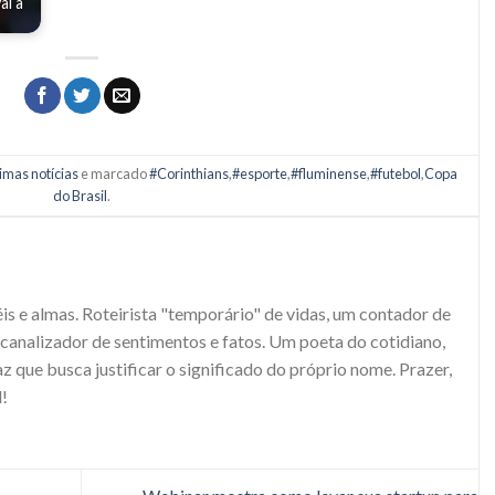
ai à
imas notícias
e marcado
#Corinthians
,
#esporte
,
#fluminense
,
#futebol
,
Copa
do Brasil
.
S
s e almas. Roteirista "temporário" de vidas, um contador de
e canalizador de sentimentos e fatos. Um poeta do cotidiano,
 que busca justificar o significado do próprio nome. Prazer,
!