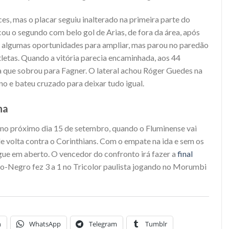
s, mas o placar seguiu inalterado na primeira parte do
rcou o segundo com belo gol de Arias, de fora da área, após
eve algumas oportunidades para ampliar, mas parou no paredão
atletas. Quando a vitória parecia encaminhada, aos 44
la que sobrou para Fagner. O lateral achou Róger Guedes na
o e bateu cruzado para deixar tudo igual.
na
r no próximo dia 15 de setembro, quando o Fluminense vai
e volta contra o Corinthians. Com o empate na ida e sem os
segue em aberto. O vencedor do confronto irá fazer a
final
o-Negro fez 3 a 1 no Tricolor paulista jogando no Morumbi
n
WhatsApp
Telegram
Tumblr