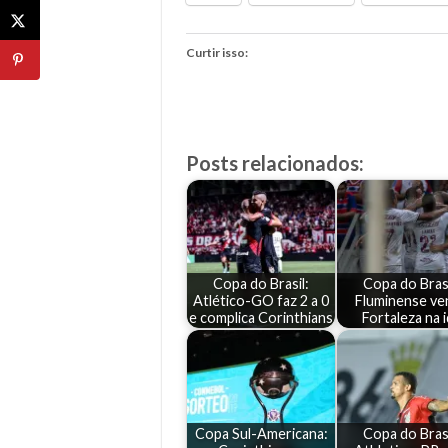
Curtir isso:
Posts relacionados:
Copa do Brasil:
Copa do Brasi
Atlético-GO faz 2 a 0
Fluminense ve
e complica Corinthians
Fortaleza na 
Copa Sul-Americana:
Copa do Brasi