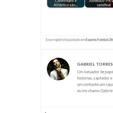
Corinthians e
Athletico-PR v
Athletico são…
semifinal
Esse registro foi postado em
Esporte
,
Futebol
,
Últ
GABRIEL TORRE
Um tatuador de papéi
histórias, captador 
um sonhador,um rapaz
eu me chamo Gabriel