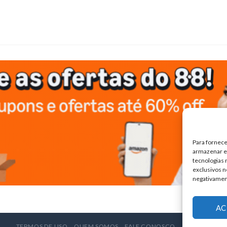
Para fornece
armazenar e/
tecnologias
exclusivos n
negativamen
AC
TERMOS DE USO
QUEM SOMOS
FALE CONOSCO
ANUNCIE