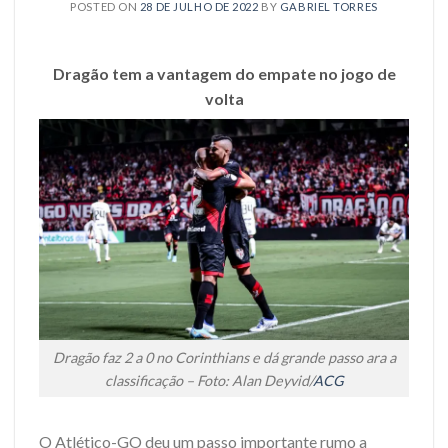
POSTED ON
28 DE JULHO DE 2022
BY
GABRIEL TORRES
Dragão tem a vantagem do empate no jogo de
volta
Dragão faz 2 a 0 no Corinthians e dá grande passo ara a
classificação – Foto: Alan Deyvid/
ACG
O Atlético-GO deu um passo importante rumo a