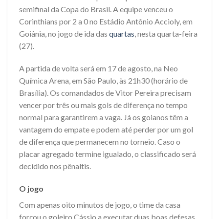
semifinal da Copa do Brasil. A equipe venceu o
Corinthians por 2 a 0 no Estádio Antônio Accioly, em
Goiânia, no jogo de ida das
quartas
, nesta quarta-feira
(27).
A partida de volta será em 17 de agosto, na Neo
Química Arena, em São Paulo, às 21h30 (horário de
Brasília). Os comandados de Vitor Pereira precisam
vencer por três ou mais gols de diferença no tempo
normal para garantirem a vaga. Já os goianos têm a
vantagem do empate e podem até perder por um gol
de diferença que permanecem no torneio. Caso o
placar agregado termine igualado, o classificado será
decidido nos pênaltis.
O jogo
Com apenas oito minutos de jogo, o time da casa
forçou o goleiro Cássio a executar duas boas defesas.