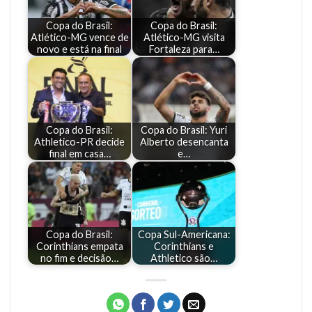
Copa do Brasil:
Copa do Brasil:
Atlético-MG vence de
Atlético-MG visita
novo e está na final
Fortaleza para…
Copa do Brasil:
Copa do Brasil: Yuri
Athletico-PR decide
Alberto desencanta
final em casa…
e…
Copa do Brasil:
Copa Sul-Americana:
Corinthians empata
Corinthians e
no fim e decisão…
Athletico são…