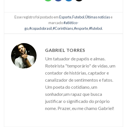
Esse registro foi postado em
Esporte
,
Futebol
,
Últimas notícias
e
marcado
#atlético-
go
,
#copadobrasil
,
#Corinthians
,
#esporte
,
#futebol
.
GABRIEL TORRES
Um tatuador de papéis e almas.
Roteirista "temporário" de vidas, um
contador de histórias, captador e
canalizador de sentimentos e fatos.
Um poeta do cotidiano, um
sonhador,um rapaz que busca
justificar o significado do próprio
nome. Prazer, eu me chamo Gabriel!