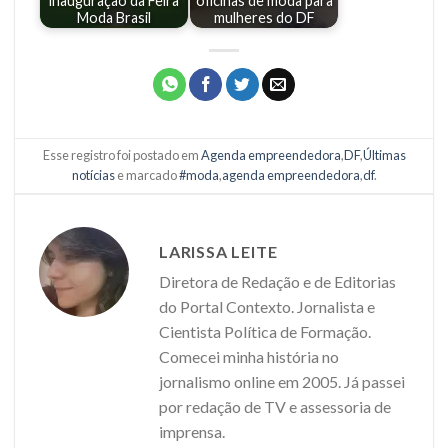
inauguração da Feira
oficinas de moda para
Moda Brasil
mulheres do DF
Esse registro foi postado em
Agenda empreendedora
,
DF
,
Últimas
notícias
e marcado
#moda
,
agenda empreendedora
,
df
.
LARISSA LEITE
Diretora de Redação e de Editorias
do Portal Contexto. Jornalista e
Cientista Política de Formação.
Comecei minha história no
jornalismo online em 2005. Já passei
por redação de TV e assessoria de
imprensa.