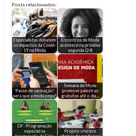
Posts relacionados:
Especialistas debatem
Encontros de Moda
os impactos da Covid-
acontece na próxima
19 na Moda
segunda (24)
Semana de Moda
'Passe de vacinação':
promove palestras
será que a moda pega?
gratuitas até o dia…
DF: Programação
especial na
Projeto oferece