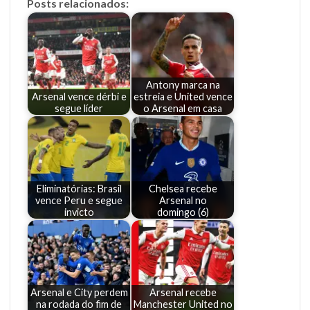
Posts relacionados:
Antony marca na
Arsenal vence dérbi e
estreia e United vence
segue líder
o Arsenal em casa
Eliminatórias: Brasil
Chelsea recebe
vence Peru e segue
Arsenal no
invicto
domingo (6)
Arsenal e City perdem
Arsenal recebe
na rodada do fim de
Manchester United no