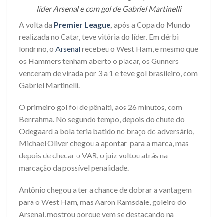
líder Arsenal e com gol de Gabriel Martinelli
A volta da
Premier League
,
após a Copa do Mundo
realizada no Catar, teve vitória do líder. Em dérbi
londrino, o
Arsenal
recebeu o West Ham, e mesmo que
os Hammers tenham aberto o placar, os Gunners
venceram de virada por 3 a 1 e teve gol brasileiro, com
Gabriel Martinelli.
O primeiro gol foi de pênalti, aos 26 minutos, com
Benrahma. No segundo tempo, depois do chute do
Odegaard a bola teria batido no braço do adversário,
Michael Oliver chegou a apontar para a marca, mas
depois de checar o VAR, o juiz voltou atrás na
marcação da possível penalidade.
Antônio chegou a ter a chance de dobrar a vantagem
para o West Ham, mas Aaron Ramsdale, goleiro do
Arsenal, mostrou porque vem se destacando na