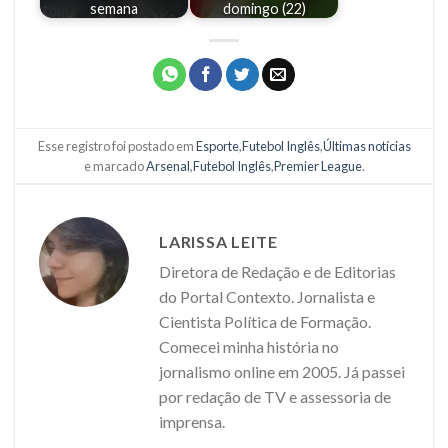
semana
domingo (22)
Esse registro foi postado em
Esporte
,
Futebol Inglês
,
Últimas notícias
e marcado
Arsenal
,
Futebol Inglês
,
Premier League
.
LARISSA LEITE
Diretora de Redação e de Editorias
do Portal Contexto. Jornalista e
Cientista Política de Formação.
Comecei minha história no
jornalismo online em 2005. Já passei
por redação de TV e assessoria de
imprensa.