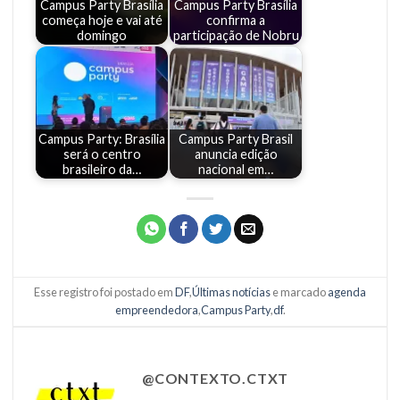
Campus Party Brasília
Campus Party Brasília
começa hoje e vai até
confirma a
domingo
participação de Nobru
Campus Party: Brasília
Campus Party Brasil
será o centro
anuncia edição
brasileiro da…
nacional em…
Esse registro foi postado em
DF
,
Últimas notícias
e marcado
agenda
empreendedora
,
Campus Party
,
df
.
@CONTEXTO.CTXT