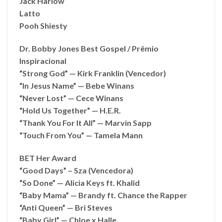
Jack Harlow
Latto
Pooh Shiesty
Dr. Bobby Jones Best Gospel / Prêmio
Inspiracional
“Strong God” — Kirk Franklin (Vencedor)
“In Jesus Name” — Bebe Winans
“Never Lost” — Cece Winans
“Hold Us Together” — H.E.R.
“Thank You For It All” — Marvin Sapp
“Touch From You” — Tamela Mann
BET Her Award
“Good Days” – Sza (Vencedora)
“So Done” — Alicia Keys ft. Khalid
“Baby Mama” — Brandy ft. Chance the Rapper
“Anti Queen” — Bri Steves
“Baby Girl” — Chloe x Halle