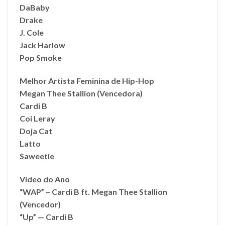
DaBaby
Drake
J. Cole
Jack Harlow
Pop Smoke
Melhor Artista Feminina de Hip-Hop
Megan Thee Stallion (Vencedora)
Cardi B
Coi Leray
Doja Cat
Latto
Saweetie
Vídeo do Ano
“WAP” – Cardi B ft. Megan Thee Stallion
(Vencedor)
“Up” — Cardi B