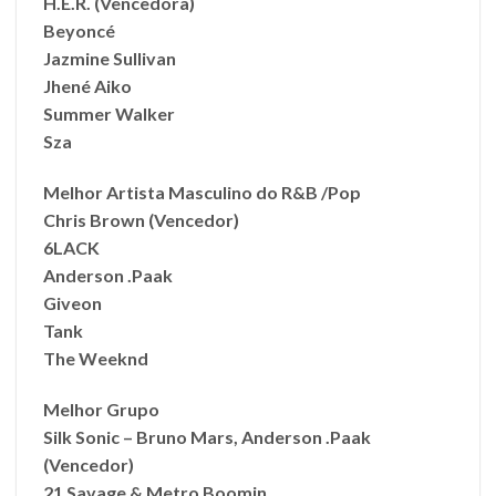
H.E.R. (Vencedora)
Beyoncé
Jazmine Sullivan
Jhené Aiko
Summer Walker
Sza
Melhor Artista Masculino do R&B /Pop
Chris Brown (Vencedor)
6LACK
Anderson .Paak
Giveon
Tank
The Weeknd
Melhor Grupo
Silk Sonic – Bruno Mars, Anderson .Paak
(Vencedor)
21 Savage & Metro Boomin