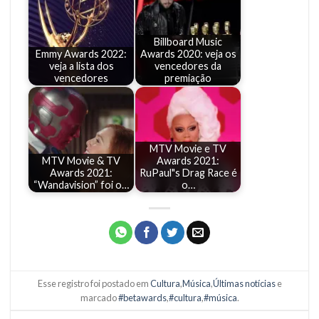
Billboard Music
Emmy Awards 2022:
Awards 2020: veja os
veja a lista dos
vencedores da
vencedores
premiação
MTV Movie e TV
MTV Movie & TV
Awards 2021:
Awards 2021:
RuPaul"s Drag Race é
“Wandavision” foi o…
o…
Esse registro foi postado em
Cultura
,
Música
,
Últimas notícias
e
marcado
#betawards
,
#cultura
,
#música
.