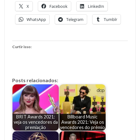
X
Facebook
LinkedIn
WhatsApp
Telegram
Tumblr
Curtir isso:
Posts relacionados:
BRIT Awards 2021:
Billboard Music
veja os vencedores da
Awards 2021: Veja os
premiação
vencedores do prêmio