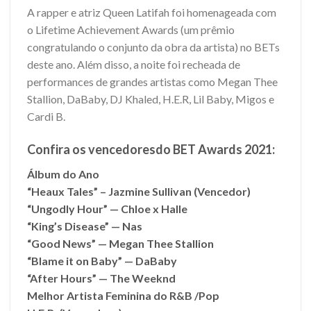
A rapper e atriz Queen Latifah foi homenageada com
o Lifetime Achievement Awards (um prêmio
congratulando o conjunto da obra da artista) no BETs
deste ano. Além disso, a noite foi recheada de
performances de grandes artistas como Megan Thee
Stallion, DaBaby, DJ Khaled, H.E.R, Lil Baby, Migos e
Cardi B.
Confira os vencedoresdo BET Awards 2021:
Álbum do Ano
“Heaux Tales” – Jazmine Sullivan (Vencedor)
“Ungodly Hour” — Chloe x Halle
“King’s Disease” — Nas
“Good News” — Megan Thee Stallion
“Blame it on Baby” — DaBaby
“After Hours” — The Weeknd
Melhor Artista Feminina do R&B /Pop