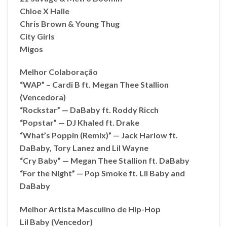
Chloe X Halle
Chris Brown & Young Thug
City Girls
Migos
Melhor Colaboração
“WAP” – Cardi B ft. Megan Thee Stallion
(Vencedora)
“Rockstar” — DaBaby ft. Roddy Ricch
“Popstar” — DJ Khaled ft. Drake
“What’s Poppin (Remix)” — Jack Harlow ft.
DaBaby, Tory Lanez and Lil Wayne
“Cry Baby” — Megan Thee Stallion ft. DaBaby
“For the Night” — Pop Smoke ft. Lil Baby and
DaBaby
Melhor Artista Masculino de Hip-Hop
Lil Baby (Vencedor)