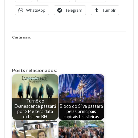
WhatsApp
Telegram
Tumblr
Curtir isso:
Posts relacionados:
Turnê do
Evanescence passará
Bloco do Silva passará
por SP e terá data
pelas principais
extra em BH
capitais brasileiras