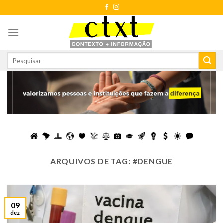
Skip
to
content
ARQUIVOS DE TAG:
#DENGUE
09
dez