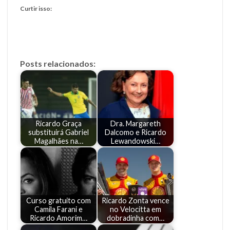
Curtir isso:
Posts relacionados:
Ricardo Graça
Dra. Margareth
substituirá Gabriel
Dalcomo e Ricardo
Magalhães na…
Lewandowski…
Curso gratuito com
Ricardo Zonta vence
Camila Farani e
no Velocitta em
Ricardo Amorim…
dobradinha com…