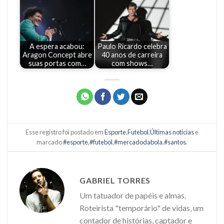
A espera acabou:
Paulo Ricardo celebra
Aragon Concept abre
40 anos de carreira
suas portas com…
com shows…
Esse registro foi postado em
Esporte
,
Futebol
,
Últimas notícias
e
marcado
#esporte
,
#futebol
,
#mercadodabola
,
#santos
.
GABRIEL TORRES
Um tatuador de papéis e almas.
Roteirista "temporário" de vidas, um
contador de histórias, captador e