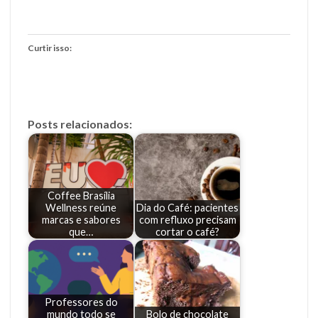
Curtir isso:
Posts relacionados:
Coffee Brasília
Wellness reúne
Dia do Café: pacientes
marcas e sabores
com refluxo precisam
que…
cortar o café?
Professores do
mundo todo se
Bolo de chocolate