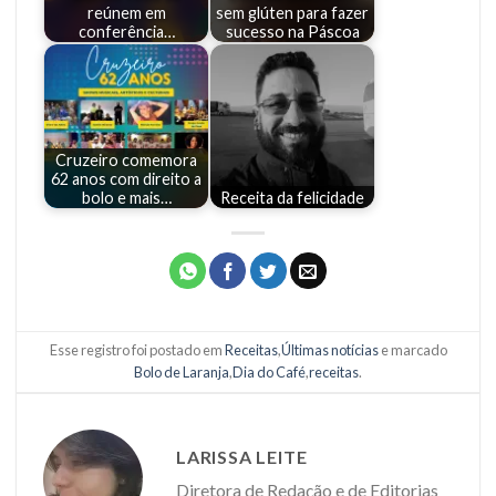
reúnem em
sem glúten para fazer
conferência…
sucesso na Páscoa
Cruzeiro comemora
62 anos com direito a
bolo e mais…
Receita da felicidade
Esse registro foi postado em
Receitas
,
Últimas notícias
e marcado
Bolo de Laranja
,
Dia do Café
,
receitas
.
LARISSA LEITE
Diretora de Redação e de Editorias