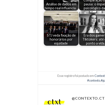
Comparação 
Análise de dados em
pausa: o impa
tempo real influencia…
psicológico d
STJ veda fixação de
Era dos gamer
honorários por
Tiktokers: até
equidade
ponto a vid
Esse registro foi postado em
Context
#contexto
,
#g
@CONTEXTO.CT