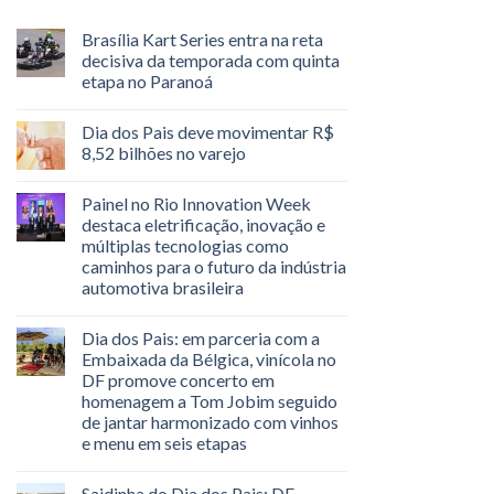
Brasília Kart Series entra na reta
decisiva da temporada com quinta
etapa no Paranoá
Dia dos Pais deve movimentar R$
8,52 bilhões no varejo
Painel no Rio Innovation Week
destaca eletrificação, inovação e
múltiplas tecnologias como
caminhos para o futuro da indústria
automotiva brasileira
Dia dos Pais: em parceria com a
Embaixada da Bélgica, vinícola no
DF promove concerto em
homenagem a Tom Jobim seguido
de jantar harmonizado com vinhos
e menu em seis etapas
Saidinha do Dia dos Pais: DF