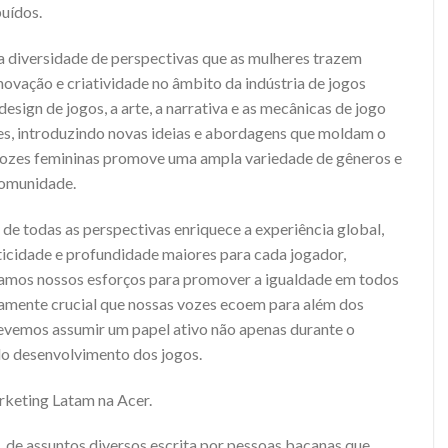
buídos.
e a diversidade de perspectivas que as mulheres trazem
novação e criatividade no âmbito da indústria de jogos
design de jogos, a arte, a narrativa e as mecânicas de jogo
es, introduzindo novas ideias e abordagens que moldam o
 vozes femininas promove uma ampla variedade de gêneros e
 comunidade.
de todas as perspectivas enriquece a experiência global,
icidade e profundidade maiores para cada jogador,
amos nossos esforços para promover a igualdade em todos
tamente crucial que nossas vozes ecoem para além dos
Devemos assumir um papel ativo não apenas durante o
 do desenvolvimento dos jogos.
rketing Latam na Acer.
, de assuntos diversos escrita por pessoas bacanas que