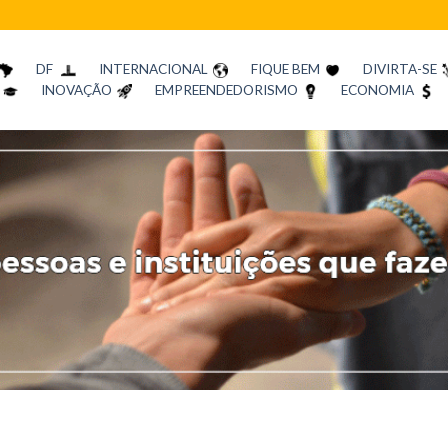
DF
INTERNACIONAL
FIQUE BEM
DIVIRTA-SE
INOVAÇÃO
EMPREENDEDORISMO
ECONOMIA