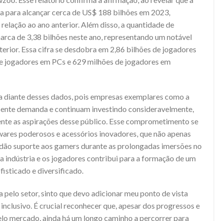
ada para alcançar cerca de US$ 188 bilhões em 2023,
lação ao ano anterior. Além disso, a quantidade de
marca de 3,38 bilhões neste ano, representando um notável
erior. Essa cifra se desdobra em 2,86 bilhões de jogadores
de jogadores em PCs e 629 milhões de jogadores em
 diante desses dados, pois empresas exemplares como a
scente demanda e continuam investindo consideravelmente,
ente as aspirações desse público. Esse comprometimento se
wares poderosos e acessórios inovadores, que não apenas
 dão suporte aos gamers durante as prolongadas imersões no
a indústria e os jogadores contribui para a formação de um
isticado e diversificado.
 pelo setor, sinto que devo adicionar meu ponto de vista
inclusivo. É crucial reconhecer que, apesar dos progressos e
 mercado, ainda há um longo caminho a percorrer para