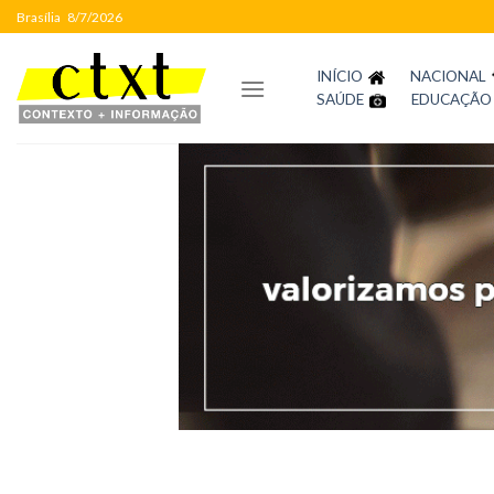
Skip
Brasília
8/7/2026
to
content
INÍCIO
NACIONAL
SAÚDE
EDUCAÇÃO