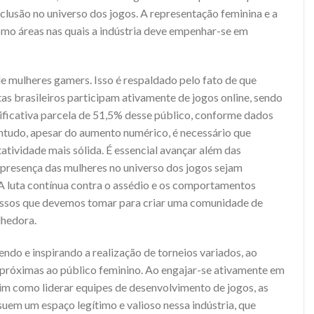
clusão no universo dos jogos. A representação feminina e a
o áreas nas quais a indústria deve empenhar-se em
e mulheres gamers. Isso é respaldado pelo fato de que
 brasileiros participam ativamente de jogos online, sendo
ificativa parcela de 51,5% desse público, conforme dados
ntudo, apesar do aumento numérico, é necessário que
ividade mais sólida. É essencial avançar além das
 a presença das mulheres no universo dos jogos sejam
 A luta contínua contra o assédio e os comportamentos
assos que devemos tomar para criar uma comunidade de
lhedora.
do e inspirando a realização de torneios variados, ao
óximas ao público feminino. Ao engajar-se ativamente em
im como liderar equipes de desenvolvimento de jogos, as
em um espaço legítimo e valioso nessa indústria, que