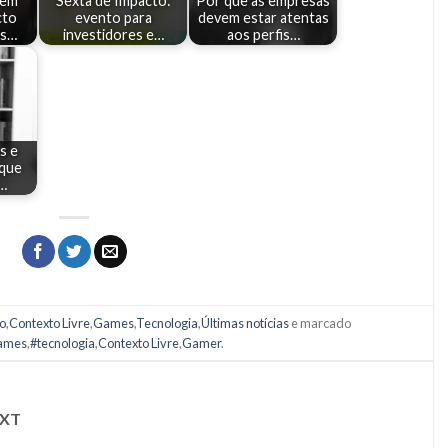
sem
Sexta de Impacto:
Por que as empresas
cto
evento para
devem estar atentas
as…
investidores e…
aos perfis…
s e
 que
a…
o
,
Contexto Livre
,
Games
,
Tecnologia
,
Últimas notícias
e marcado
ames
,
#tecnologia
,
Contexto Livre
,
Gamer
.
XT