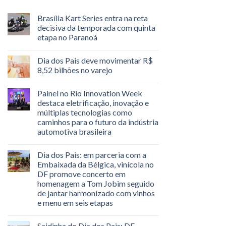
Brasília Kart Series entra na reta
decisiva da temporada com quinta
etapa no Paranoá
Dia dos Pais deve movimentar R$
8,52 bilhões no varejo
Painel no Rio Innovation Week
destaca eletrificação, inovação e
múltiplas tecnologias como
caminhos para o futuro da indústria
automotiva brasileira
Dia dos Pais: em parceria com a
Embaixada da Bélgica, vinícola no
DF promove concerto em
homenagem a Tom Jobim seguido
de jantar harmonizado com vinhos
e menu em seis etapas
Saidinha do Dia dos Pais: DF