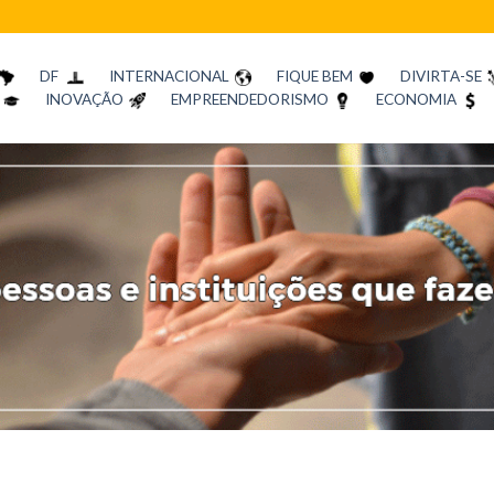
DF
INTERNACIONAL
FIQUE BEM
DIVIRTA-SE
INOVAÇÃO
EMPREENDEDORISMO
ECONOMIA