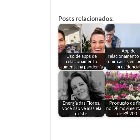
Posts relacionados:
App de
Uso de apps de
relacionamento
relacionamento
unir casais em 
aumenta na pandemia
presidencia
Energia das Flores,
Produção de fl
você não vê mas ela
no DF movimenta
existe.
de R$ 200…