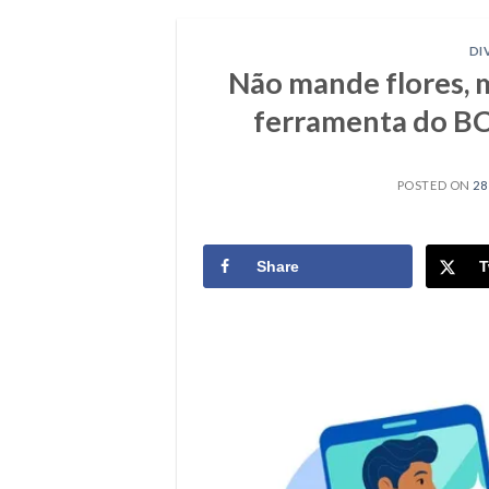
DI
Não mande flores, 
ferramenta do BC
POSTED ON
28
Share
T