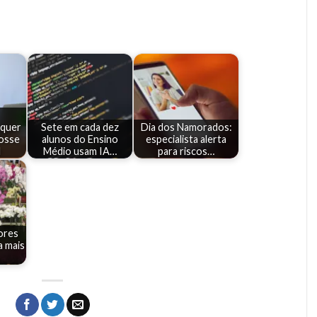
 quer
Sete em cada dez
Dia dos Namorados:
posse
alunos do Ensino
especialista alerta
l
Médio usam IA…
para riscos…
ores
 mais