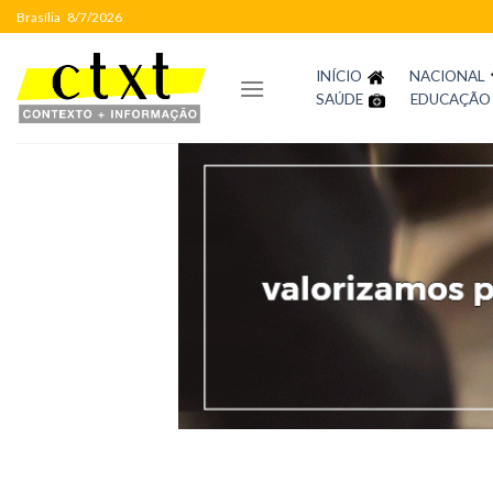
Skip
Brasília
8/7/2026
to
content
INÍCIO
NACIONAL
SAÚDE
EDUCAÇÃO