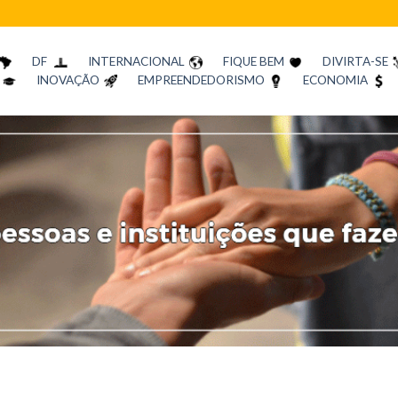
DF
INTERNACIONAL
FIQUE BEM
DIVIRTA-SE
INOVAÇÃO
EMPREENDEDORISMO
ECONOMIA