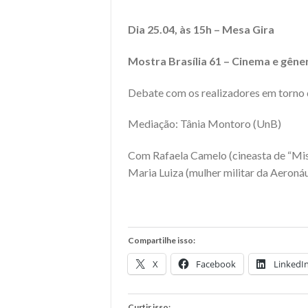
Dia 25.04, às 15h – Mesa Gira
Mostra Brasília 61 –
Cinema e gêne
Debate com os realizadores em torno 
Mediação: Tânia Montoro (UnB)
Com Rafaela Camelo (cineasta de “Mist
Maria Luiza (mulher militar da Aeronáu
Compartilhe isso:
X
Facebook
LinkedI
Curtir isso: