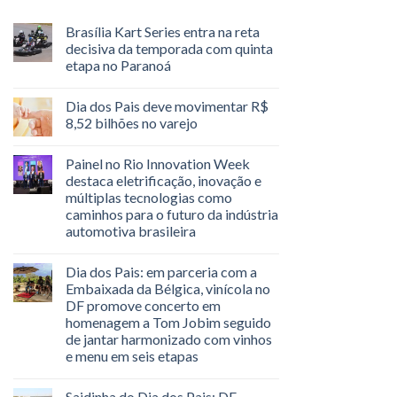
Brasília Kart Series entra na reta
decisiva da temporada com quinta
etapa no Paranoá
Dia dos Pais deve movimentar R$
8,52 bilhões no varejo
Painel no Rio Innovation Week
destaca eletrificação, inovação e
múltiplas tecnologias como
caminhos para o futuro da indústria
automotiva brasileira
Dia dos Pais: em parceria com a
Embaixada da Bélgica, vinícola no
DF promove concerto em
homenagem a Tom Jobim seguido
de jantar harmonizado com vinhos
e menu em seis etapas
Saidinha do Dia dos Pais: DF