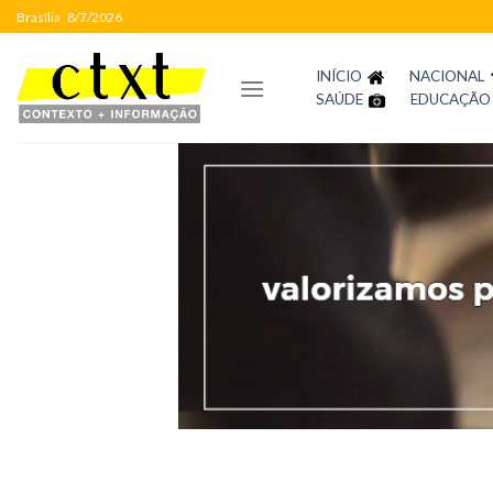
Skip
Brasília
8/7/2026
to
content
INÍCIO
NACIONAL
SAÚDE
EDUCAÇÃO