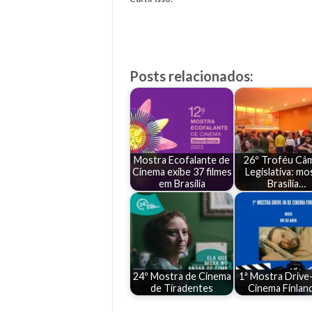
Posts relacionados:
Mostra Ecofalante de
26º Troféu Câ
Cinema exibe 37 filmes
Legislativa: mo
em Brasília
Brasília…
24º Mostra de Cinema
1ª Mostra Drive-
de Tiradentes
Cinema Finlan