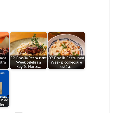
mara
32ª Brasília Restaurant
30ª Brasília Restaurant
stra
Week celebra a
Week já começou e
Região Norte…
está a…
in de
dês