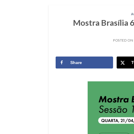
A
Mostra Brasília 
POSTED ON
Share
T