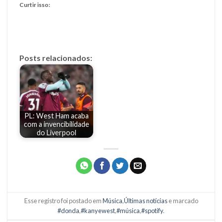
Curtir isso:
Posts relacionados:
PL: West Ham acaba
com a invencibilidade
do Liverpool
Esse registro foi postado em
Música
,
Últimas notícias
e marcado
#donda
,
#kanyewest
,
#música
,
#spotify
.