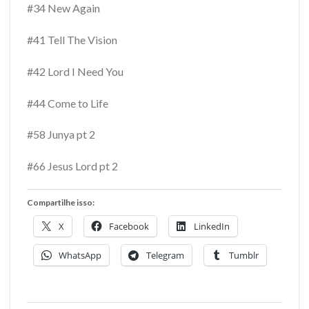
#34 New Again
#41 Tell The Vision
#42 Lord I Need You
#44 Come to Life
#58 Junya pt 2
#66 Jesus Lord pt 2
Compartilhe isso:
X
Facebook
LinkedIn
WhatsApp
Telegram
Tumblr