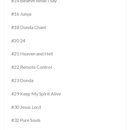
#14 Believe What I Say
#16 Junya
#18 Donda Chant
#20 24
#21 Heaven and Hell
#22 Remote Control
#23 Donda
#29 Keep My Spirit Alive
#30 Jesus Lord
#32 Pure Souls