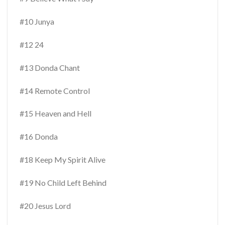
#10 Junya
#12 24
#13 Donda Chant
#14 Remote Control
#15 Heaven and Hell
#16 Donda
#18 Keep My Spirit Alive
#19 No Child Left Behind
#20 Jesus Lord