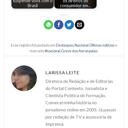
suspende voos com o
os direitos do
Brasil
consumidor em…
Esse registro foi postado em
Destaques
,
Nacional
,
Últimas notícias
e
marcado
#nacional
,
Greve dos Aeronautas
.
LARISSA LEITE
Diretora de Redação e de Editorias
do Portal Contexto. Jornalista e
Cientista Política de Formação.
Comecei minha história no
jornalismo online em 2005. Já passei
por redação de TV e assessoria de
imprensa.