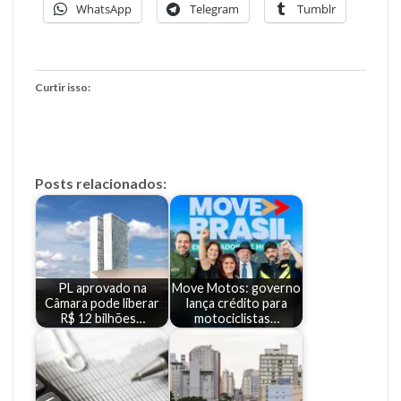
WhatsApp
Telegram
Tumblr
Curtir isso:
Posts relacionados:
PL aprovado na
Move Motos: governo
Câmara pode liberar
lança crédito para
R$ 12 bilhões…
motociclistas…