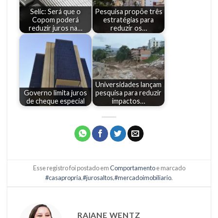
Selic: Será que o
Pesquisa propõe três
Copom poderá
estratégias para
reduzir juros na…
reduzir os…
Universidades lançam
Governo limita juros
pesquisa para reduzir
de cheque especial
impactos…
Esse registro foi postado em
Comportamento
e marcado
#casapropria
,
#jurosaltos
,
#mercadoimobiliario
.
RAIANE WENTZ