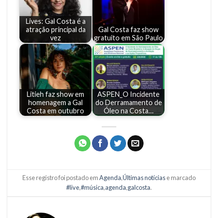
Lives: Gal Costa é a
atração principal da
Gal Costa faz show
vez
gratuito em São Paulo
Litieh faz show em
ASPEN_O Incidente
homenagem a Gal
do Derramamento de
Costa em outubro
Óleo na Costa…
Esse registro foi postado em
Agenda
,
Últimas notícias
e marcado
#live
,
#música
,
agenda
,
galcosta
.