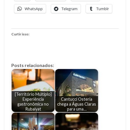
WhatsApp
Telegram
Tumblr
Curtir isso:
Posts relacionados:
[Território Múltiplo]
Experiência
Cantucci Osteria
gastronômica no
chega a Águas Claras
Rubaiyat
para uma…