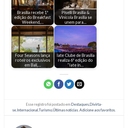
Brasília recebe 1ª
Piselli Brasília &
edição do Breakfast
Vinícola Brasília se
Weekend,…
unem para…
Four Seasons lança
Iate Clube de Brasília
roteiros exclusivos
realiza 6ª edição do
em Bali,…
“Iate in…
Esse registro foi postado em
Destaques
,
Divirta-
se
,
Internacional
,
Turismo
,
Últimas notícias
.
Adicione aos favoritos
.