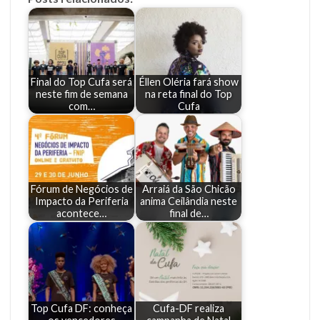
Final do Top Cufa será
Éllen Oléria fará show
neste fim de semana
na reta final do Top
com…
Cufa
Fórum de Negócios de
Arraiá da São Chicão
Impacto da Periferia
anima Ceilândia neste
acontece…
final de…
Top Cufa DF: conheça
Cufa-DF realiza