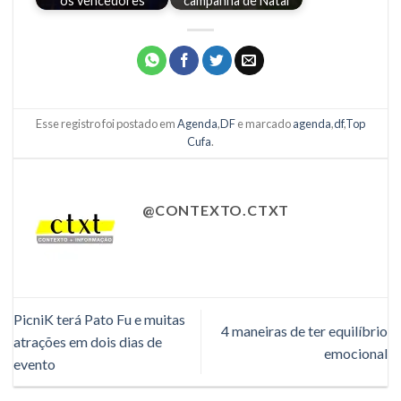
os vencedores
campanha de Natal
Esse registro foi postado em
Agenda
,
DF
e marcado
agenda
,
df
,
Top
Cufa
.
@CONTEXTO.CTXT
PicniK terá Pato Fu e muitas
4 maneiras de ter equilíbrio
atrações em dois dias de
emocional
evento