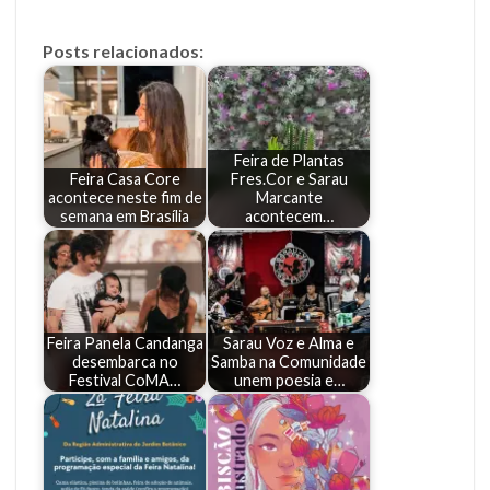
Posts relacionados:
Feira de Plantas
Feira Casa Core
Fres.Cor e Sarau
acontece neste fim de
Marcante
semana em Brasília
acontecem…
Feira Panela Candanga
Sarau Voz e Alma e
desembarca no
Samba na Comunidade
Festival CoMA…
unem poesia e…