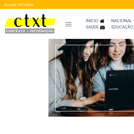
Skip
Brasília
8/7/2026
to
content
INÍCIO
NACIONAL
SAÚDE
EDUCAÇÃO