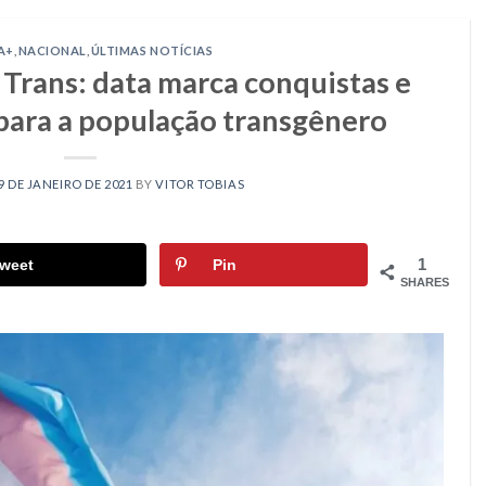
A+
,
NACIONAL
,
ÚLTIMAS NOTÍCIAS
e Trans: data marca conquistas e
para a população transgênero
9 DE JANEIRO DE 2021
BY
VITOR TOBIAS
1
weet
Pin
SHARES