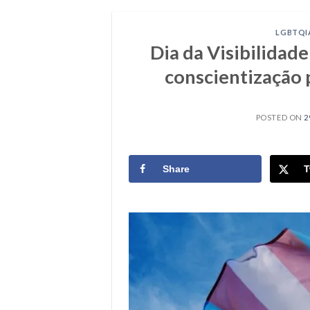
LGBTQI
Dia da Visibilidad
conscientização 
POSTED ON
2
Share
T