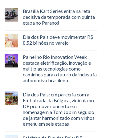
Brasília Kart Series entra na reta
decisiva da temporada com quinta
etapa no Paranoá
Dia dos Pais deve movimentar R$
8,52 bilhões no varejo
Painel no Rio Innovation Week
destaca eletrificação, inovação e
múltiplas tecnologias como
caminhos para o futuro da indústria
automotiva brasileira
Dia dos Pais: em parceria com a
Embaixada da Bélgica, vinícola no
DF promove concerto em
homenagem a Tom Jobim seguido
de jantar harmonizado com vinhos
e menu em seis etapas
Saidinha do Dia dos Pais: DF