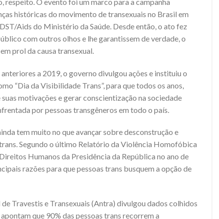
o, respeito. O evento foi um marco para a campanha
anças históricas do movimento de transexuais no Brasil em
DST/Aids do Ministério da Saúde. Desde então, o ato fez
úblico com outros olhos e lhe garantissem de verdade, o
em prol da causa transexual.
anteriores a 2019, o governo divulgou ações e instituiu o
mo “Dia da Visibilidade Trans”, para que todos os anos,
 suas motivações e gerar conscientização na sociedade
nfrentada por pessoas transgêneros em todo o país.
ainda tem muito no que avançar sobre desconstrução e
trans. Segundo o último Relatório da Violência Homofóbica
e Direitos Humanos da Presidência da República no ano de
incipais razões para que pessoas trans busquem a opção de
de Travestis e Transexuais (Antra) divulgou dados colhidos
ue apontam que 90% das pessoas trans recorrem a