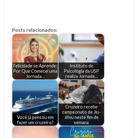
Posts relacionados:
Felicidade se Aprende:
Instituto de
Por Que Comecei uma
Psicologia da USP
Jornada…
realiza Jornada…
Cruzeiro recebe
campeonato de Jiu-
Você já pensou em
Jitsu neste fim de
fazer um cruzeiro?
semana