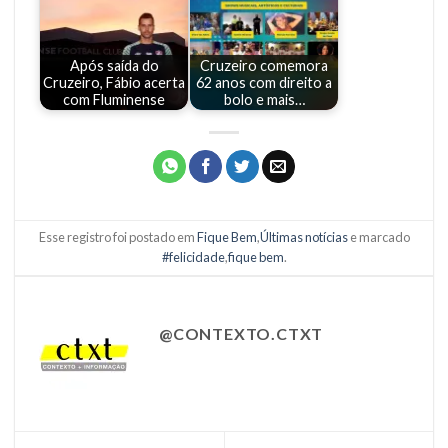
Após saída do
Cruzeiro comemora
Cruzeiro, Fábio acerta
62 anos com direito a
com Fluminense
bolo e mais…
Esse registro foi postado em
Fique Bem
,
Últimas notícias
e marcado
#felicidade
,
fique bem
.
@CONTEXTO.CTXT